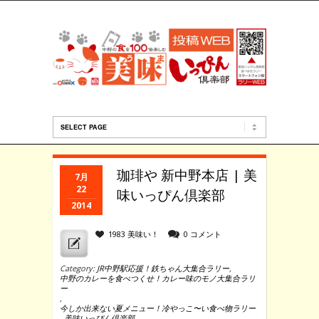
珈琲や 新中野本店 | 美
7月
22
味いっぴん倶楽部
2014
1983 美味い！
0 コメント
Category:
JR中野駅応援！鉄ちゃん大集合ラリー
,
中野のカレーを食べつくせ！カレー味のモノ大集合ラリ
ー
,
今しか出来ない夏メニュー！冷やっこ〜い食べ物ラリー
,
美味いっぴん倶楽部