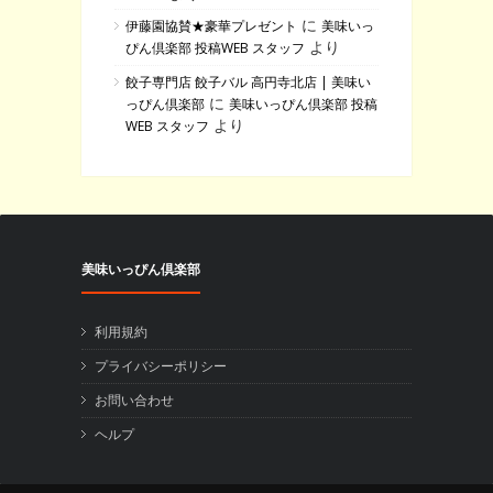
に
伊藤園協賛★豪華プレゼント
美味いっ
より
ぴん倶楽部 投稿WEB スタッフ
餃子専門店 餃子バル 高円寺北店 | 美味い
に
っぴん倶楽部
美味いっぴん倶楽部 投稿
より
WEB スタッフ
美味いっぴん倶楽部
利用規約
プライバシーポリシー
お問い合わせ
ヘルプ