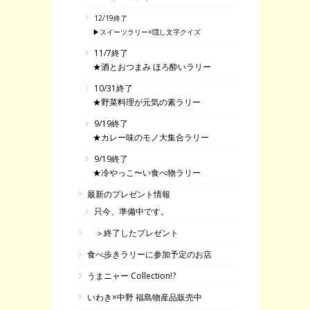
12/19終了
▶スイーツラリー×隠し文字クイズ
11/7終了
★酒とおつまみ ほろ酔いラリー
10/31終了
★野菜料理が元気の素ラリー
9/19終了
★カレー味のモノ大集合ラリー
9/19終了
★冷やっこ〜い食べ物ラリー
最新のプレゼント情報
只今、準備中です。
＞終了したプレゼント
食べ歩きラリーに参加予定のお店
うまニャー Collection!?
いわき×中野 福島物産品販売中