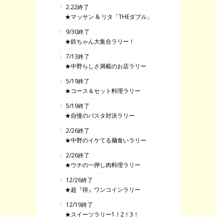
2.22終了
★マッサン & リタ「THEダブル」
9/30終了
★鉄ちゃん大集合ラリー！
7/13終了
★中野らしさ満載のお店ラリー
5/19終了
★コース＆セット料理ラリー
5/19終了
★自慢のパスタ対決ラリー
2/26終了
★中野のイケてる麺食いラリー
2/26終了
★ウチの一押し肉料理ラリー
12/26終了
★超『得』ワンコインラリー
12/19終了
★スイーツラリー1！2！3！