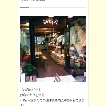
【お店の紹介】
お店で生豆を焙煎!
200g ～焼きたての珈琲豆を購入&喫茶もできま
す!!