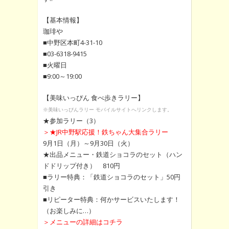
【基本情報】
珈琲や
■中野区本町4-31-10
■03-6318-9415
■火曜日
■9:00～19:00
【美味いっぴん 食べ歩きラリー】
※美味いっぴんラリー モバイルサイトへリンクします。
★参加ラリー（3）
＞★JR中野駅応援！鉄ちゃん大集合ラリー
9月1日（月）～9月30日（火）
★出品メニュー・鉄道ショコラのセット（ハン
ドドリップ付き） 810円
■ラリー特典：「鉄道ショコラのセット」50円
引き
■リピーター特典：何かサービスいたします！
（お楽しみに…）
＞メニューの詳細はコチラ