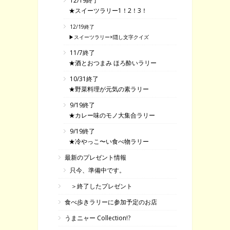
12/19終了
★スイーツラリー1！2！3！
12/19終了
▶スイーツラリー×隠し文字クイズ
11/7終了
★酒とおつまみ ほろ酔いラリー
10/31終了
★野菜料理が元気の素ラリー
9/19終了
★カレー味のモノ大集合ラリー
9/19終了
★冷やっこ〜い食べ物ラリー
最新のプレゼント情報
只今、準備中です。
＞終了したプレゼント
食べ歩きラリーに参加予定のお店
うまニャー Collection!?