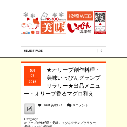
★オリーブ創作料理・
5月
09
美味いっぴんグランプ
2016
リラリー★出品メニュ
ー・オリーブ香るマグロ和え
3488 美味い！
0 コメント
Category:
オリーブ創作料理・美味いっぴんグランプリラリー
,
美味いっぴん倶楽部