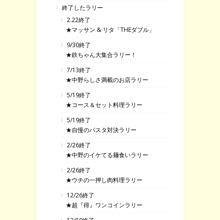
終了したラリー
2.22終了
★マッサン & リタ「THEダブル」
9/30終了
★鉄ちゃん大集合ラリー！
7/13終了
★中野らしさ満載のお店ラリー
5/19終了
★コース＆セット料理ラリー
5/19終了
★自慢のパスタ対決ラリー
2/26終了
★中野のイケてる麺食いラリー
2/26終了
★ウチの一押し肉料理ラリー
12/26終了
★超『得』ワンコインラリー