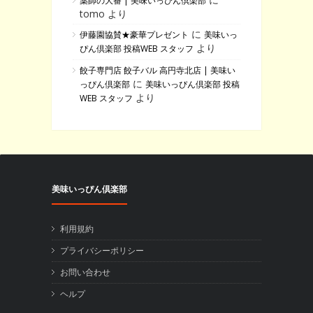
薬師の大番 | 美味いっぴん倶楽部
tomo より
に
伊藤園協賛★豪華プレゼント
美味いっ
より
ぴん倶楽部 投稿WEB スタッフ
餃子専門店 餃子バル 高円寺北店 | 美味い
に
っぴん倶楽部
美味いっぴん倶楽部 投稿
より
WEB スタッフ
美味いっぴん倶楽部
利用規約
プライバシーポリシー
お問い合わせ
ヘルプ