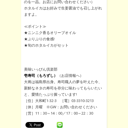
のを一品。お店にお問い合わせください）
ホタルイカはお好みで生姜醤油でも召し上がれ
ますよ。
≪ポイント≫
★ニンニク香るオリーブオイル
★ぷりぷりの食感!
★旬のホタルイカがセット
美味いっぴん倶楽部
壱寿司（もろずし）
（お店情報へ）
大将は福島県出身。寿司職人の夢を叶えた今、
新鮮なネタの寿司を存分に味わってもらいたい
と、愛情たっぷり握っています!
［住］大和町1-32-3 ［電］03-3310-3213
［休］月曜 ※GW：お問い合わせください
［営］11：30～14：00／17：00～22：30