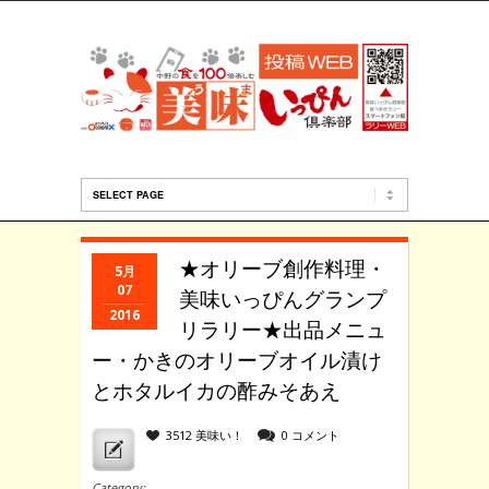
★オリーブ創作料理・
5月
07
美味いっぴんグランプ
2016
リラリー★出品メニュ
ー・かきのオリーブオイル漬け
とホタルイカの酢みそあえ
3512 美味い！
0 コメント
Category: