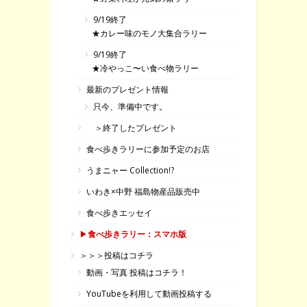
9/19終了
★カレー味のモノ大集合ラリー
9/19終了
★冷やっこ〜い食べ物ラリー
最新のプレゼント情報
只今、準備中です。
＞終了したプレゼント
食べ歩きラリーに参加予定のお店
うまニャー Collection!?
いわき×中野 福島物産品販売中
食べ歩きエッセイ
▶
食べ歩きラリー：スマホ版
＞＞＞投稿はコチラ
動画・写真 投稿はコチラ！
YouTubeを利用して動画投稿する