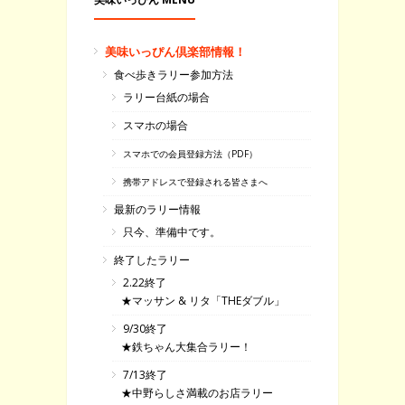
美味いっぴん倶楽部情報！
食べ歩きラリー参加方法
ラリー台紙の場合
スマホの場合
スマホでの会員登録方法（PDF）
携帯アドレスで登録される皆さまへ
最新のラリー情報
只今、準備中です。
終了したラリー
2.22終了
★マッサン & リタ「THEダブル」
9/30終了
★鉄ちゃん大集合ラリー！
7/13終了
★中野らしさ満載のお店ラリー