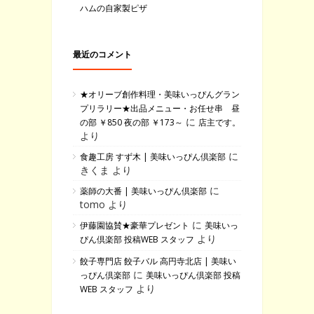
ハムの自家製ピザ
最近のコメント
★オリーブ創作料理・美味いっぴんグラン
プリラリー★出品メニュー・お任せ串 昼
に
の部 ￥850 夜の部 ￥173～
店主です。
より
に
食趣工房 すず木 | 美味いっぴん倶楽部
きくま より
に
薬師の大番 | 美味いっぴん倶楽部
tomo より
に
伊藤園協賛★豪華プレゼント
美味いっ
より
ぴん倶楽部 投稿WEB スタッフ
餃子専門店 餃子バル 高円寺北店 | 美味い
に
っぴん倶楽部
美味いっぴん倶楽部 投稿
より
WEB スタッフ