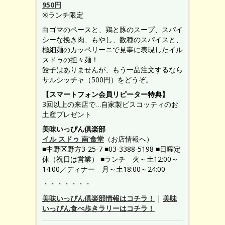
950円
※ランチ限定
白ゴマのペースと、鶏と豚のスープ、スパイ
シーな挽き肉、もやし、数種のスパイスと、
極細麺のカッペリーニで見事に表現したイル
スドゥの担々麺！
餃子はありませんが、もう一品注文するなら
サルシッチャ（500円）をどうぞ。
【スマートフォン会員リピーター特典】
3回以上の来店で…自家製ビスコッティのお
土産プレゼント
美味いっぴん倶楽部
イル スドゥ 南’食堂
（お店情報へ）
■中野区野方3-25-7 ■03-3388-5198 ■日曜定
休（祝日は営業） ■ランチ 火～土12:00～
14:00／ディナー 月～土18:00～24:00
・・・・・・・
美味いっぴん倶楽部情報はコチラ！
|
美味
いっぴん食べ歩きラリーはコチラ！