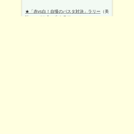
★「赤vs白！自慢のパスタ対決」ラリー
（美
味いっぴん食べ歩きラリーへ）
4月1日（火）〜5月19日（月）
赤★出品メニュー・唐辛子トマトソース
680円
1986年創業から愛され続ける、長葱とニン
ニク、一味唐辛子で仕込んだオリジナルな辛
いトマトソース。
トッピングであなた好みのトマトソースにカ
スタマイズできます！
【スマートフォン会員リピーター特典】
3回以上の来店で…デザートorグラスワイン
をサービス
美味いっぴん倶楽部
since1986 Orient Spaghetti（オリエント
スパゲティ）
（お店情報へ）
■中野区新井1-23-22 ヒグチビルⅡ 1F ■03-
3387-1445 ■無休 ■11:30～
23:00(L.O.22:00) ※ランチタイム11:30～
15:00、カフェタイム15:00～17:00（お食事