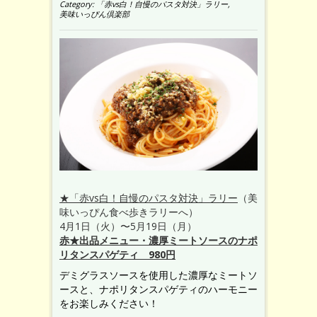
Category:
「赤vs白！自慢のパスタ対決」ラリー
,
美味いっぴん倶楽部
★「赤vs白！自慢のパスタ対決」ラリー
（美
味いっぴん食べ歩きラリーへ）
4月1日（火）〜5月19日（月）
赤★出品メニュー・濃厚ミートソースのナポ
リタンスパゲティ 980円
デミグラスソースを使用した濃厚なミートソ
ースと、ナポリタンスパゲティのハーモニー
をお楽しみください！