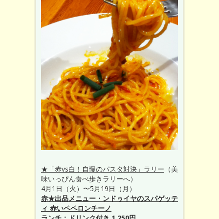
★「赤vs白！自慢のパスタ対決」ラリー
（美
味いっぴん食べ歩きラリーへ）
4月1日（火）〜5月19日（月）
赤★出品メニュー・ンドゥイヤのスパゲッテ
ィ 赤いペペロンチーノ
ランチ：ドリンク付き 1,250円