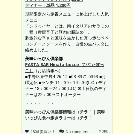
ディナー：単品 1,200円
期間限定から定番メニューに格上げした人気
メニュー！
「ンドゥイヤ」とは、南イタリアのサラミの
一種（赤唐辛子と豚肉の腸詰め）。
刺激的な辛さと風味を生かした真っ赤なペペ
ロンチーノソースを作り、自慢の生パスタに
絡めました。
美味いっぴん倶楽部
PASTA BAR Hinata-bocco（ひなたぼっ
こ）
（お店情報へ）
■中野区東中野4-26-12 ■03-3371-5393 ■月
曜定休 ■ランチ 11：30～14：30(L.O.) ディ
ナー 18：00～24：00(L.O.) ※土日祝のディ
ナーは22：00ラストオーダー
・・・・・・・
美味いっぴん倶楽部情報はコチラ！
|
美味
いっぴん食べ歩きラリーはコチラ！
1806 美味い！
No comment
MORE