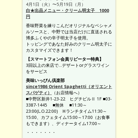
4月1日（火）〜5月19日（月）
白★出品メニュー・クリーム明太子 1000
円
香味野菜を練りこんだオリジナルなベシャメ
ルソースと、中野では当店だけに直送される
博多ふくやの辛子明太子を使用。
トッピングであなた好みのクリーム明太子に
カスタマイズできます！
【スマートフォン会員リピーター特典】
3回以上の来店で…デザートorグラスワイン
をサービス
美味いっぴん倶楽部
since1986 Orient Spaghetti（オリエント
スパゲティ）
（お店情報へ）
■中野区新井1-23-22 ヒグチビルⅡ 1F ■03-
3387-1445 ■無休 ■11:30～
23:00(L.O.22:00) ※ランチタイム11:30～
15:00、カフェタイム15:00～17:00（お食事
もできます）、ディナータイム17:00～
・・・・・・・