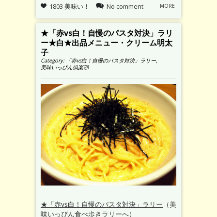
1803 美味い！
No comment
MORE
★「赤vs白！自慢のパスタ対決」ラリ
ー★白★出品メニュー・クリーム明太
子
Category:
「赤vs白！自慢のパスタ対決」ラリー
,
美味いっぴん倶楽部
★「赤vs白！自慢のパスタ対決」ラリー
（美
味いっぴん食べ歩きラリーへ）