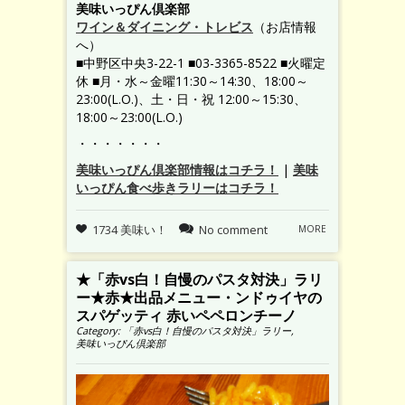
美味いっぴん倶楽部
ワイン＆ダイニング・トレビス
（お店情報
へ）
■中野区中央3-22-1 ■03-3365-8522 ■火曜定
休 ■月・水～金曜11:30～14:30、18:00～
23:00(L.O.)、土・日・祝 12:00～15:30、
18:00～23:00(L.O.)
・・・・・・・
美味いっぴん倶楽部情報はコチラ！
|
美味
いっぴん食べ歩きラリーはコチラ！
1734 美味い！
No comment
MORE
★「赤vs白！自慢のパスタ対決」ラリ
ー★赤★出品メニュー・ンドゥイヤの
スパゲッティ 赤いペペロンチーノ
Category:
「赤vs白！自慢のパスタ対決」ラリー
,
美味いっぴん倶楽部