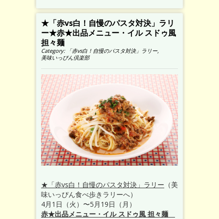
★「赤vs白！自慢のパスタ対決」ラリ
ー★赤★出品メニュー・イル スドゥ風
担々麺
Category:
「赤vs白！自慢のパスタ対決」ラリー
,
美味いっぴん倶楽部
★「赤vs白！自慢のパスタ対決」ラリー
（美
味いっぴん食べ歩きラリーへ）
4月1日（火）〜5月19日（月）
赤★出品メニュー・イル スドゥ風 担々麺