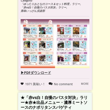
Category:
「ゆったりおとなのコース＆セット料理」ラリー
,
「赤vs白！自慢のパスタ対決」ラリー
,
美味いっぴん倶楽部
▶PDFダウンロード
1971 美味い！
No comment
MORE
★「赤vs白！自慢のパスタ対決」ラリ
ー★赤★出品メニュー・濃厚ミートソ
ースのナポリタンスパゲティ