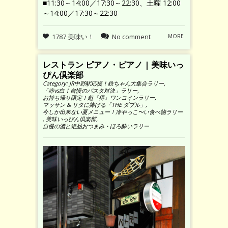
■11:30～14:00／17:30～22:30、土曜 12:00
～14:00／17:30～22:30
1787 美味い！
No comment
MORE
レストラン ピアノ・ピアノ | 美味いっ
ぴん倶楽部
Category:
JR中野駅応援！鉄ちゃん大集合ラリー
,
「赤vs白！自慢のパスタ対決」ラリー
,
お持ち帰り限定！超『得』ワンコインラリー
,
マッサン & リタに捧げる「THE ダブル」
,
今しか出来ない夏メニュー！冷やっこ〜い食べ物ラリー
,
美味いっぴん倶楽部
,
自慢の酒と絶品おつまみ・ほろ酔いラリー