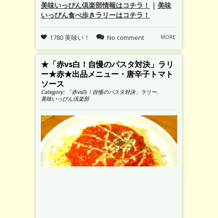
美味いっぴん倶楽部情報はコチラ！
|
美味
いっぴん食べ歩きラリーはコチラ！
1780 美味い！
No comment
MORE
★「赤vs白！自慢のパスタ対決」ラリ
ー★赤★出品メニュー・唐辛子トマト
ソース
Category:
「赤vs白！自慢のパスタ対決」ラリー
,
美味いっぴん倶楽部