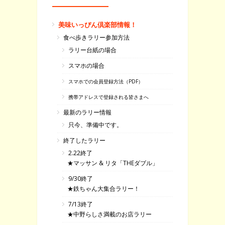
美味いっぴん倶楽部情報！
食べ歩きラリー参加方法
ラリー台紙の場合
スマホの場合
スマホでの会員登録方法（PDF）
携帯アドレスで登録される皆さまへ
最新のラリー情報
只今、準備中です。
終了したラリー
2.22終了
★マッサン & リタ「THEダブル」
9/30終了
★鉄ちゃん大集合ラリー！
7/13終了
★中野らしさ満載のお店ラリー