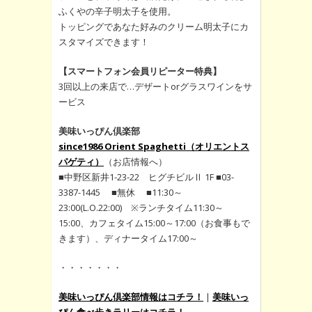
ふくやの辛子明太子を使用。
トッピングであなた好みのクリーム明太子にカ
スタマイズできます！
【スマートフォン会員リピーター特典】
3回以上の来店で…デザートorグラスワインをサ
ービス
美味いっぴん倶楽部
since1986 Orient Spaghetti（オリエントス
パゲティ）
（お店情報へ）
■中野区新井1-23-22 ヒグチビルⅡ 1F ■03-
3387-1445 ■無休 ■11:30～
23:00(L.O.22:00) ※ランチタイム11:30～
15:00、カフェタイム15:00～17:00（お食事もで
きます）、ディナータイム17:00～
・・・・・・・
美味いっぴん倶楽部情報はコチラ！
|
美味いっ