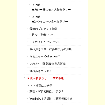
9/19終了
★カレー味のモノ大集合ラリー
9/19終了
★冷やっこ〜い食べ物ラリー
最新のプレゼント情報
只今、準備中です。
＞終了したプレゼント
食べ歩きラリーに参加予定のお店
うまニャー Collection!?
いわき×中野 福島物産品販売中
食べ歩きエッセイ
▶
食べ歩きラリー：スマホ版
＞＞＞投稿はコチラ
動画・写真 投稿はコチラ！
YouTubeを利用して動画投稿する