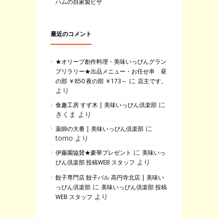
ハムの自家製ピザ
最近のコメント
★オリーブ創作料理・美味いっぴんグラン
プリラリー★出品メニュー・お任せ串 昼
に
の部 ￥850 夜の部 ￥173～
店主です。
より
に
食趣工房 すず木 | 美味いっぴん倶楽部
きくま より
に
薬師の大番 | 美味いっぴん倶楽部
tomo より
に
伊藤園協賛★豪華プレゼント
美味いっ
より
ぴん倶楽部 投稿WEB スタッフ
餃子専門店 餃子バル 高円寺北店 | 美味い
に
っぴん倶楽部
美味いっぴん倶楽部 投稿
より
WEB スタッフ