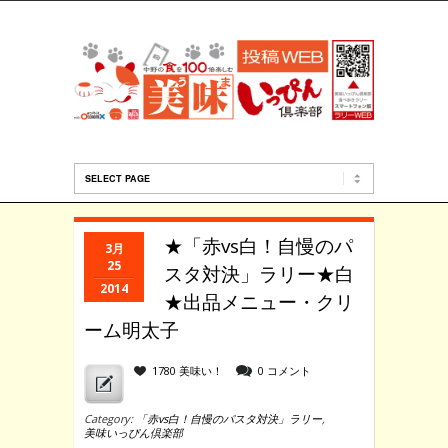
★「赤vs白！自慢のパ
3月
25
スタ対決」ラリー★白
2014
★出品メニュー・クリ
ーム明太子
1780 美味い！
0 コメント
Category:
「赤vs白！自慢のパスタ対決」ラリー
,
美味いっぴん倶楽部