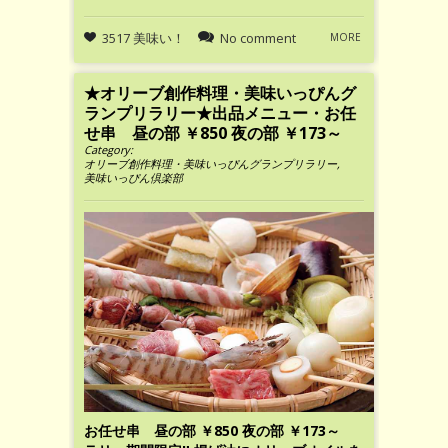
3517 美味い！
No comment
MORE
★オリーブ創作料理・美味いっぴんグ
ランプリラリー★出品メニュー・お任
せ串 昼の部 ￥850 夜の部 ￥173～
Category:
オリーブ創作料理・美味いっぴんグランプリラリー
,
美味いっぴん倶楽部
お任せ串 昼の部 ￥850 夜の部 ￥173～