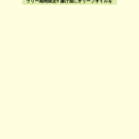
ラリー期間限定‼ 揚げ油にオリーブオイルを
ブレンド！オリーブの串揚げも初登場‼
1405 美味い！
1 comment
MORE
★オリーブ創作料理・美味いっぴんグ
ランプリラリー★出品メニュー・オリ
ーブと生ハムの自家製ピザ
Category:
オリーブ創作料理・美味いっぴんグランプリラリー
,
美味いっぴん倶楽部