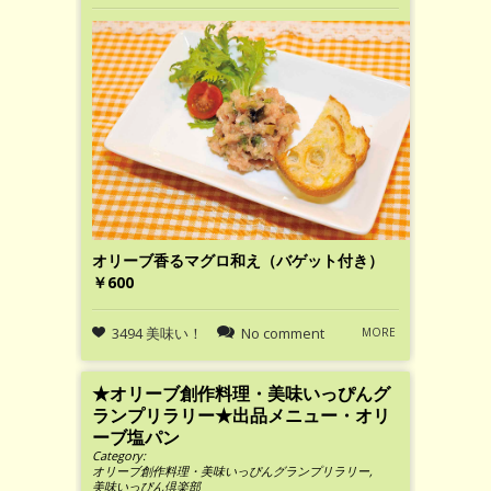
オリーブ香るマグロ和え（バゲット付き）
￥600
3494 美味い！
No comment
MORE
★オリーブ創作料理・美味いっぴんグ
ランプリラリー★出品メニュー・オリ
ーブ塩パン
Category:
オリーブ創作料理・美味いっぴんグランプリラリー
,
美味いっぴん倶楽部