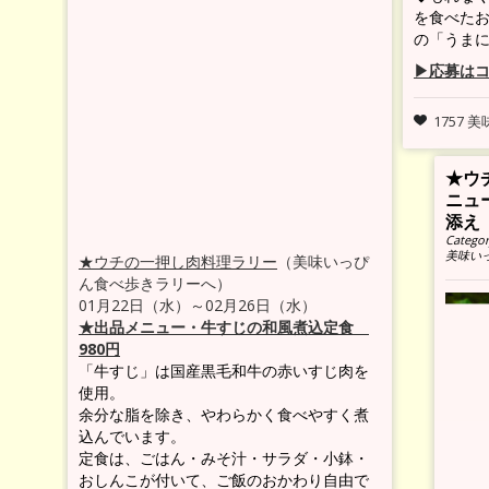
を食べた
の「うまに
▶応募は
1757 
★ウチの
ニュー・
添え
Category:
ウ
美味いっぴん
★ウチの一押し肉料理ラリー
（美味いっぴ
ん食べ歩きラリーへ）
01月22日（水）～02月26日（水）
★出品メニュー・牛すじの和風煮込定食
980円
「牛すじ」は国産黒毛和牛の赤いすじ肉を
使用。
余分な脂を除き、やわらかく食べやすく煮
込んでいます。
定食は、ごはん・みそ汁・サラダ・小鉢・
おしんこが付いて、ご飯のおかわり自由で