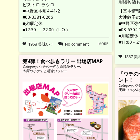
用紹興酒も
ビストロ ラウロ
■中野区本町4-41-2
【基本情
■03-3381-0266
大連餃子
■火曜定休
■中野区弥生
■17:30 ～ 22:00（L.O.）
■03-6304-
■月曜定休
■11:00～21
1968 美味い！
No comment
MORE
1867 
第4弾！食べ歩きラリー 出場店MAP
Category:
ウチの一押し肉料理ラリー
,
中野のイケてる麺食いラリー
「ウチの
ント！
Category:
ウ
美味いっぴん