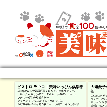
ビストロ ラウロ | 美味いっぴん倶楽部
大連餃子
Category:
JR中野駅応援！鉄ちゃん大集合ラリー
,
部
「ゆったりおとなのコース＆セット料理」ラリー
,
Category:
J
ウチの一押し肉料理ラリー
,
ウチの一押し
マッサン & リタに捧げる「THE ダブル」
,
マッサン & 
新鮮野菜料理が元気の素ラリー
,
美味いっぴん倶楽部
美味いっぴん