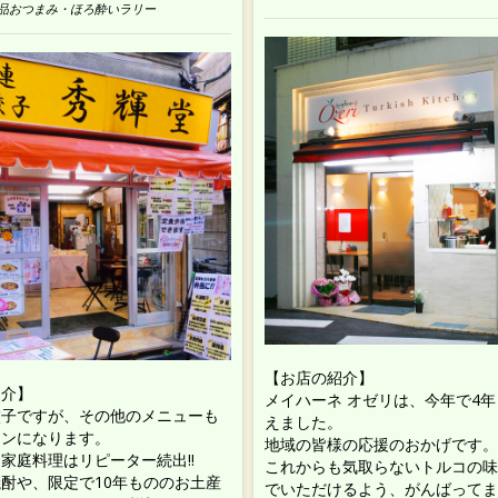
品おつまみ・ほろ酔いラリー
【お店の紹介】
紹介】
メイハーネ オゼリは、今年で4
餃子ですが、その他のメニューも
えました。
インになります。
地域の皆様の応援のおかげです。
家庭料理はリピーター続出!!
これからも気取らないトルコの味
酎や、限定で10年もののお土産
でいただけるよう、がんばってま