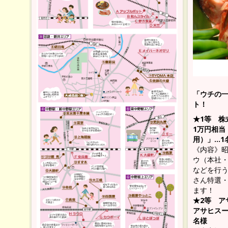
「ウチの
ト！
★1等 株
1万円相当
用）」…1
《内容》昭
ウ（本社
などを行
さん特選・
ます！
★2等 ア
アサヒスー
名様