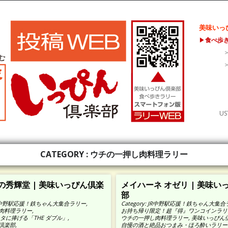
美味いっ
▶
食べ歩
US
CATEGORY : ウチの一押し肉料理ラリー
の秀輝堂 | 美味いっぴん倶楽
メイハーネ オゼリ | 美味い
部
R中野駅応援！鉄ちゃん大集合ラリー
,
Category:
JR中野駅応援！鉄ちゃん大集合
肉料理ラリー
,
お持ち帰り限定！超『得』ワンコインラリ
リタに捧げる「THE ダブル」
,
ウチの一押し肉料理ラリー
,
美味いっぴん
倶楽部
,
自慢の酒と絶品おつまみ・ほろ酔いラリー