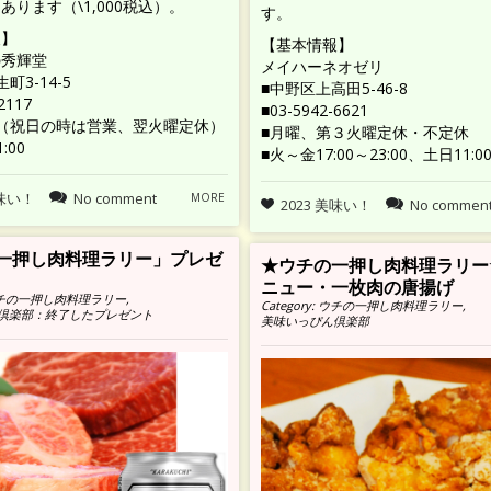
あります（\1,000税込）。
す。
報】
【基本情報】
の秀輝堂
メイハーネオゼリ
町3-14-5
■中野区上高田5-46-8
2117
■03-5942-6621
（祝日の時は営業、翌火曜定休）
■月曜、第３火曜定休・不定休
:00
■火～金17:00～23:00、土日11:00
美味い！
No comment
MORE
2023 美味い！
No commen
一押し肉料理ラリー」プレゼ
★ウチの一押し肉料理ラリー
ニュー・一枚肉の唐揚げ
チの一押し肉料理ラリー
,
Category:
ウチの一押し肉料理ラリー
,
倶楽部：終了したプレゼント
美味いっぴん倶楽部