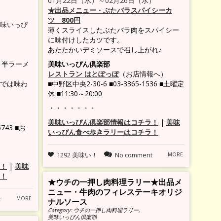
01月22日（水）～02月26日（水）
★出品メニュー・ぶたバラスパイシーカ
ツ 800円
味いっぴ
薄くスライスしたぶたバラ肉をスパイシー
に味付けしたカツです。
）
あたたかいデミソースで召し上がれ♪
と半ラーメ
美味いっぴん倶楽部
レストラン はとぽっぽ
（お店情報へ）
では味わ
■中野区中央2-30-6 ■03-3365-1536 ■土曜定
休 ■11:30～20:00
・・・・・・・
美味いっぴん倶楽部情報はコチラ！
|
美味
743 ■お
いっぴん食べ歩きラリーはコチラ！
1292 美味い！
No comment
MORE
！
|
美味
！
★ウチの一押し肉料理ラリー★出品メ
ニュー・牛肉のフィレステーキオリジ
t
MORE
ナルソース
Category:
ウチの一押し肉料理ラリー
,
美味いっぴん倶楽部