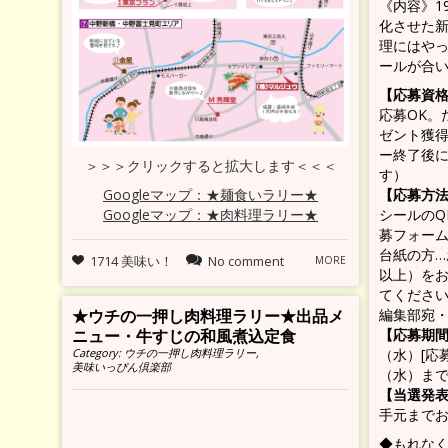
《内容》1
化させた新
理にはや
ールが合い
【応募資
応募OK。
ゼント獲
ー終了後
＞＞＞クリックすると拡大します＜＜＜
す）
【応募方
Googleマップ：★麺食いラリー★
シールのQ
Googleマップ：★肉料理ラリー★
募フォーム
台紙の方…
1714 美味い！
No comment
MORE
以上）を
てくださ
★ウチの一押し肉料理ラリー★出品メ
編集部宛
ニュー・牛すじの和風煮込定食
【応募期
Category:
ウチの一押し肉料理ラリー
,
（水）[応
美味いっぴん倶楽部
（水）まで
【当選発
手元まで
◆もれな