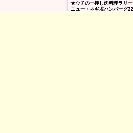
★ウチの一押し肉料理ラリー
ニュー・ネギ塩ハンバーグ22
Category:
ウチの一押し肉料理ラリー
,
美味いっぴん倶楽部
一押し肉料理ラリー
（美味いっぴ
きラリーへ）
（水）～02月26日（水）
ュー・アジアンチキン トルティ
1000円
ジューシーに焼いたチキンに特製
付けて、野菜と一緒にトルティー
た、タコスのような一押しメニュ
っぴんラリー特典】
00円をサービス
ぴん倶楽部
ン
（お店情報へ）
-37-25 ■03-3384-2698 ■日祝
★ウチの一押し肉料理ラリー
（美
0 ～ 26:00
ん食べ歩きラリーへ）
01月22日（水）～02月26日（水
・・・
★出品メニュー・ネギ塩ハンバー