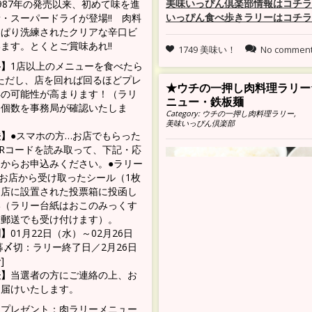
美味いっぴん倶楽部情報はコチラ
987年の発売以来、初めて味を進
いっぴん食べ歩きラリーはコチラ
・スーパードライが登場!! 肉料
っぱり洗練されたクリアな辛口ビ
ます。とくとご賞味あれ!!
1749 美味い！
No commen
格】
1店以上のメニューを食べたら
ただし、店を回れば回るほどプレ
★ウチの一押し肉料理ラリー
得の可能性が高まります！（ラリ
ニュー・鉄板麺
に個数を事務局が確認いたしま
Category:
ウチの一押し肉料理ラリー
,
美味いっぴん倶楽部
法】
●スマホの方…お店でもらった
Rコードを読み取って、下記・応
からお申込みください。●ラリー
お店から受け取ったシール（1枚
お店に設置された投票箱に投函し
い（ラリー台紙はおこのみっくす
・郵送でも受け付けます）。
間】
01月22日（水）～02月26日
募〆切：ラリー終了日／2月26日
]
表】
当選者の方にご連絡の上、お
お届けいたします。
くプレゼント：肉ラリーメニュー