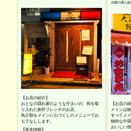
自慢の酒と絶
【お店の紹介】
おとなの隠れ家のような佇まいの、和を取
【お店の
り入れた創作フレンチのお店。
メインは
魚介類をメインに心づくしのメニューでお
すべてメ
もてなしします。
独特な中国
おいしい焼
【基本情報】