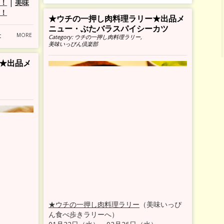
！
|
美味
！
★ウチの一押し肉料理ラリー★出品メ
ニュー・ぶたバラスパイシーカツ
t
MORE
Category:
ウチの一押し肉料理ラリー
,
美味いっぴん倶楽部
★出品メ
★ウチの一押し肉料理ラリー
（美味いっぴ
ん食べ歩きラリーへ）