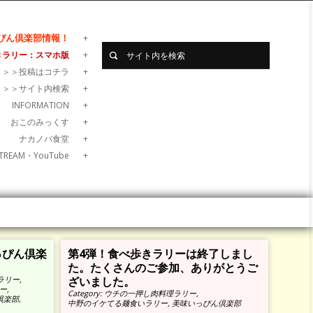
ぴん倶楽部情報！
きラリー：スマホ版
＞＞＞投稿はコチラ
＞＞＞サイト内検索
INFORMATION
おこのみっくす
ナカノバ食堂
TREAM・YouTube
っぴん倶楽
第4弾！食べ歩きラリーは終了しまし
た。たくさんのご参加、ありがとうご
ラリー
,
ざいました。
ー
,
Category:
ウチの一押し肉料理ラリー
,
倶楽部
,
中野のイケてる麺食いラリー
,
美味いっぴん倶楽部