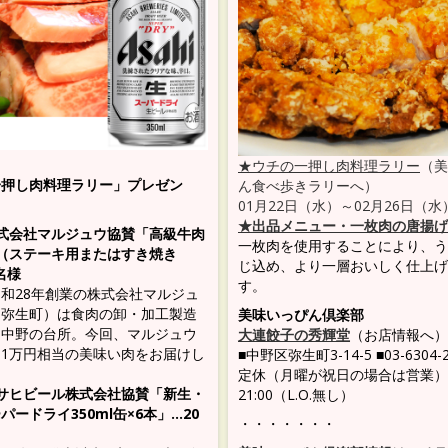
★ウチの一押し肉料理ラリー
（美
一押し肉料理ラリー」プレゼン
ん食べ歩きラリーへ）
01月22日（水）～02月26日（水
★出品メニュー・一枚肉の唐揚げ 
式会社マルジュウ協賛「高級牛肉
一枚肉を使用することにより、う
（ステーキ用またはすき焼き
じ込め、より一層おいしく仕上げ
名様
す。
和28年創業の株式会社マルジュ
・弥生町）は食肉の卸・加工製造
美味いっぴん倶楽部
う中野の台所。今回、マルジュウ
大連餃子の秀輝堂
（お店情報へ）
1万円相当の美味い肉をお届けし
■中野区弥生町3-14-5 ■03-6304-
定休（月曜が祝日の場合は営業） ■
サヒビール株式会社協賛「新生・
21:00（L.O.無し）
パードライ350ml缶×6本」…20
・・・・・・・