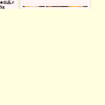
★出品メ
5g
★ウチの一押し肉料理ラリー
（美味いっぴ
ん食べ歩きラリーへ）
01月22日（水）～02月26日（水）
★出品メニュー・牛肉のフィレステーキオ
味いっぴ
リジナルソース 1900円
洋食に和食のテイストを絶妙に取り入れた
）
オリジナル。
グ225g