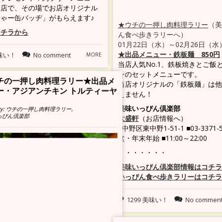
お店で、その場でお店オリジナル
ゃー缶バッヂ」がもらえます♪
★ウチの一押し肉料理ラリー
（美
コチラから
ん食べ歩きラリーへ）
01月22日（水）～02月26日（水
★出品メニュー・鉄板麺 850円
美味い！
No comment
MORE
当店人気No.1、鉄板焼きとご飯
ンのセットメニューです。
一押し肉料理ラリー★出品メ
当店オリジナルの「鉄板麺」は他
アジアンチキン トルティーヤ
えません！
美味いっぴん倶楽部
チの一押し肉料理ラリー
,
倶楽部
大盛軒
（お店情報へ）
■中野区東中野1-51-1 ■03-3371-5
盆・年末年始 ■11:00～22:00
・・・・・・・
美味いっぴん倶楽部情報はコチラ
いっぴん食べ歩きラリーはコチラ
1299 美味い！
No commen