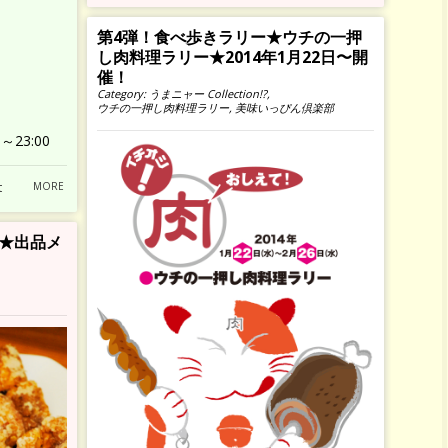
第4弾！食べ歩きラリー★ウチの一押
し肉料理ラリー★2014年1月22日〜開
催！
Category:
うまニャー Collection!?
,
ウチの一押し肉料理ラリー
,
美味いっぴん倶楽部
～23:00
t
MORE
★出品メ