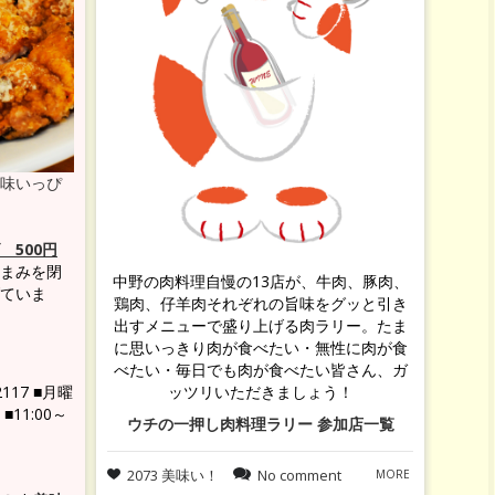
味いっぴ
）
500円
まみを閉
中野の肉料理自慢の13店が、牛肉、豚肉、
ていま
鶏肉、仔羊肉それぞれの旨味をグッと引き
出すメニューで盛り上げる肉ラリー。たま
に思いっきり肉が食べたい・無性に肉が食
べたい・毎日でも肉が食べたい皆さん、ガ
2117 ■月曜
ッツリいただきましょう！
11:00～
ウチの一押し肉料理ラリー 参加店一覧
2073 美味い！
No comment
MORE