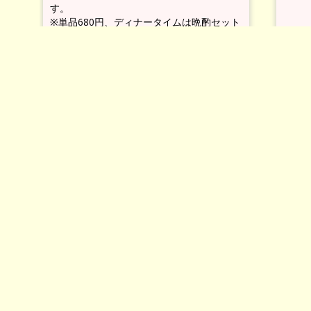
す。
※単品680円、ディナータイムは晩酌セット
に変更可（980円）
【美味いっぴんラリー特典】
ディナータイム10％OFF券、ポイントカー
★ウチの
ド進呈
ん食べ歩
美味いっぴん倶楽部
01月22日
オステリア 千一（せんいち）
（お店情報
★出品メニ
へ）
ーヤ添え 
■中野区東中野4-20-18 ■070-5077-2590 ■
パリッと
不定休 ■11:30～14:30、18:00～
のみそを
22:00（L.O.21:30）
ヤで巻い
・・・・・・・
ー！
【美味い
美味いっぴん倶楽部情報はコチラ！
|
美味
チャージ3
いっぴん食べ歩きラリーはコチラ！
美味いっ
東京ブラ
1330 美味い！
No comment
MORE
■中野区本町4
定休 ■18:0
★ウチの一押し肉料理ラリー★出品メ
・・・・
ニュー・とりわさ