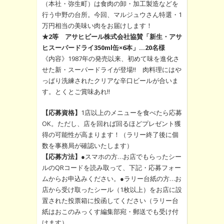
（本社・弥生町）は食肉の卸・加工製造などを
行う中野の台所。今回、マルジュウさん特選・1
万円相当の美味い肉をお届けします！
★2等 アサヒビール株式会社協賛「新生・アサ
ヒスーパードライ350ml缶×6本」…20名様
《内容》1987年の発売以来、初めて味を進化さ
せた新・スーパードライが登場!! 肉料理にはや
っぱり洗練されたクリアな辛口ビールが合いま
す。とくとご賞味あれ!!
【応募資格】
1店以上のメニューを食べたら応募
OK。ただし、店を回れば回るほどプレゼント獲
得の可能性が高まります！（ラリー終了後に個
数を事務局が確認いたします）
【応募方法】
●スマホの方…お店でもらったシー
ルのQRコードを読み取って、下記・応募フォー
ムからお申込みください。●ラリー台紙の方…お
店から受け取ったシール（1枚以上）をお店に設
置された投票箱に投函してください（ラリー台
紙はおこのみっくす編集部宛・郵送でも受け付
けます）。