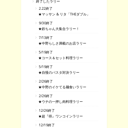
終了したラリー
2.22終了
★マッサン & リタ「THEダブル」
9/30終了
★鉄ちゃん大集合ラリー！
7/13終了
★中野らしさ満載のお店ラリー
5/19終了
★コース＆セット料理ラリー
5/19終了
★自慢のパスタ対決ラリー
2/26終了
★中野のイケてる麺食いラリー
2/26終了
★ウチの一押し肉料理ラリー
12/26終了
★超『得』ワンコインラリー
12/19終了