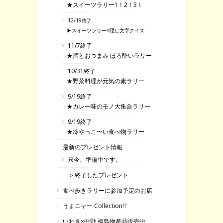
★スイーツラリー1！2！3！
12/19終了
▶スイーツラリー×隠し文字クイズ
11/7終了
★酒とおつまみ ほろ酔いラリー
10/31終了
★野菜料理が元気の素ラリー
9/19終了
★カレー味のモノ大集合ラリー
9/19終了
★冷やっこ〜い食べ物ラリー
最新のプレゼント情報
只今、準備中です。
＞終了したプレゼント
食べ歩きラリーに参加予定のお店
うまニャー Collection!?
いわき×中野 福島物産品販売中