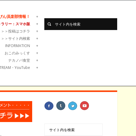
ぴん倶楽部情報！
きラリー：スマホ版
＞＞＞投稿はコチラ
＞＞＞サイト内検索
INFORMATION
おこのみっくす
ナカノバ食堂
TREAM・YouTube