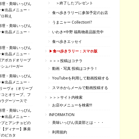
＞終了したプレゼント
料理・美味いっぴん
ー★出品メニュー・
食べ歩きラリーに参加予定のお店
グロ和え
うまニャー Collection!?
料理・美味いっぴん
ー★出品メニュー・
いわき×中野 福島物産品販売中
食べ歩きエッセイ
料理・美味いっぴん
▶
食べ歩きラリー：スマホ版
ー★出品メニュー・
製アボカドオリーブ
＞＞＞投稿はコチラ
ッシュバーガー
動画・写真 投稿はコチラ！
料理・美味いっぴん
YouTubeを利用して動画投稿する
ー★出品メニュー・
スマホからメールで動画投稿する
オリーヴォ（オリーブ
タコとオリーブ、フ
＞＞＞サイト内検索
のラグーソースで
お店やメニューを検索!!!
料理・美味いっぴん
INFORMATION
ー★出品メニュー・
美味いっぴん倶楽部とは・・・
ーブとアンチョビの
／【ディナー】豚肩
利用規約
ドのピカタ