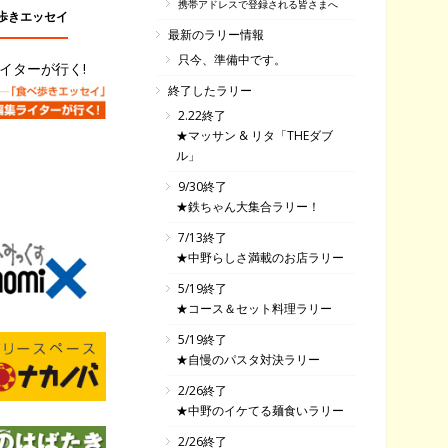
携帯アドレスで登録される皆さまへ
歩きエッセイ
最新のラリー情報
只今、準備中です。
イターが行く!
終了したラリー
2.22終了
★マッサン & リタ「THEダブ
ル」
9/30終了
★鉄ちゃん大集合ラリー！
7/13終了
★中野らしさ満載のお店ラリー
5/19終了
★コース＆セット料理ラリー
5/19終了
★自慢のパスタ対決ラリー
2/26終了
★中野のイケてる麺食いラリー
2/26終了