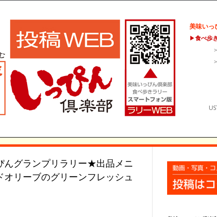
美味いっ
▶
食べ歩
US
ぴんグランプリラリー★出品メニ
ドオリーブのグリーンフレッシュ