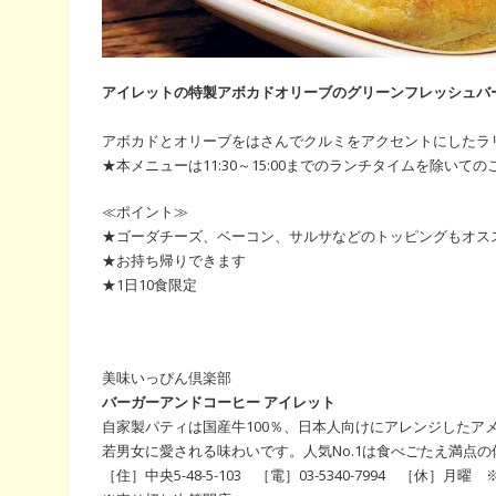
アイレットの特製アボカドオリーブのグリーンフレッシュバー
アボカドとオリーブをはさんでクルミをアクセントにしたラ
★本メニューは11:30～15:00までのランチタイムを除いての
≪ポイント≫
★ゴーダチーズ、ベーコン、サルサなどのトッピングもオス
★お持ち帰りできます
★1日10食限定
美味いっぴん倶楽部
バーガーアンドコーヒー アイレット
自家製パティは国産牛100％、日本人向けにアレンジしたア
若男女に愛される味わいです。人気No.1は食べごたえ満点
［住］中央5-48-5-103 ［電］03-5340-7994 ［休］月曜