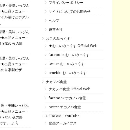
プライバシーポリシー
料理・美味いっぴん
ー★出品メニュー・
サイトについてのお問合せ
オイル漬けとホタル
ヘルプ
え
運営会社
料理・美味いっぴん
ー★出品メニュー・
おこのみっくす
￥850 夜の部
★おこのみっくす Official Web
facebook おこのみっくす
料理・美味いっぴん
twitter おこのみっくす
ー★出品メニュー・
ムの自家製ピザ
ameblo おこのみっくす
ナカノバ食堂
ナカノバ食堂 Official Web
facebook ナカノバ食堂
料理・美味いっぴん
twitter ナカノバ食堂
ー★出品メニュー・
USTREAM・YouTube
￥850 夜の部
より
です。
動画アーカイブス