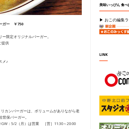
美味いっぴん 食べ
▶ おこの編集ラ
ガー ￥750
リー限定オリジナルバーガー。
ご提供
LINK
スメ♪
メリカンバーガーは、ボリュームがありながら老
の佐世保バーガー。
 ※GW：5/2（月）は営業 ［営］11:30～20:00