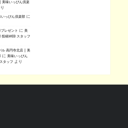
| 美味いっぴん倶楽
より
に
美味いっぴん倶楽部
に
華プレゼント
美
 投稿WEB スタッフ
ル 高円寺北店 | 美
に
部
美味いっぴん
より
 スタッフ