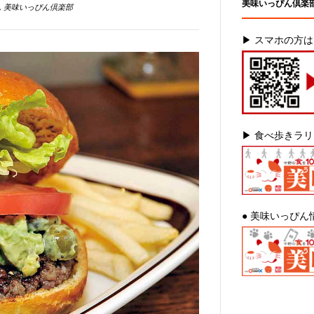
美味いっぴん倶楽
,
美味いっぴん倶楽部
▶ スマホの方
▶ 食べ歩きラ
● 美味いっぴん