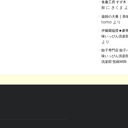
食趣工房 すず木 
に きくま 
部
薬師の大番 | 
tomo より
伊藤園協賛★豪
味いっぴん倶楽部
より
餃子専門店 餃子バ
味いっぴん倶楽
倶楽部 投稿WEB