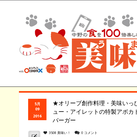
★オリーブ創作料理・美味いっ
5月
09
ュー・アイレットの特製アボカ
2016
バーガー
3508 美味い！
0 コメント