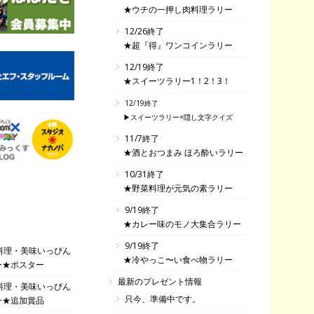
★ウチの一押し肉料理ラリー
12/26終了
★超『得』ワンコインラリー
12/19終了
★スイーツラリー1！2！3！
12/19終了
▶スイーツラリー×隠し文字クイズ
11/7終了
★酒とおつまみ ほろ酔いラリー
10/31終了
★野菜料理が元気の素ラリー
9/19終了
★カレー味のモノ大集合ラリー
9/19終了
料理・美味いっぴん
★冷やっこ〜い食べ物ラリー
ー★ポスター
最新のプレゼント情報
料理・美味いっぴん
只今、準備中です。
ー★追加賞品