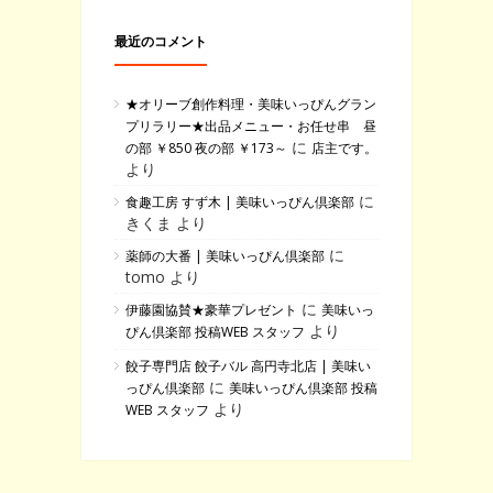
最近のコメント
★オリーブ創作料理・美味いっぴんグラン
プリラリー★出品メニュー・お任せ串 昼
に
の部 ￥850 夜の部 ￥173～
店主です。
より
に
食趣工房 すず木 | 美味いっぴん倶楽部
きくま より
に
薬師の大番 | 美味いっぴん倶楽部
tomo より
に
伊藤園協賛★豪華プレゼント
美味いっ
より
ぴん倶楽部 投稿WEB スタッフ
餃子専門店 餃子バル 高円寺北店 | 美味い
に
っぴん倶楽部
美味いっぴん倶楽部 投稿
より
WEB スタッフ