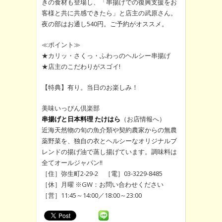
きの食材も登場し、「串揚げでの復興支援をお
客様と共に共感できたら」と店主の武原さん。
夜の部はお通し540円。ご予約がオススメ。
≪ポイント≫
★カリッ・さくっ・ふわっのヘルシー串揚げ
★店主のこだわりがスゴイ!
【特典】有り。当日のお楽しみ！
美味いっぴん倶楽部
串揚げと日本料理 たけはら
（お店情報へ）
近海天然物の旬の魚介類や契約農家からの無農
薬野菜を、独自の衣とヘルシーなオリジナルブ
レンドの揚げ油で蒸し揚げています。調味料は
全てオールジャパン!!
［住］弥生町2-29-2 ［電］03-3229-8485
［休］月曜 ※GW：お問い合わせください
［営］11:45～14:00／18:00～23:00