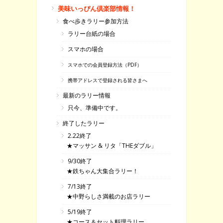
美味いっぴん倶楽部情報！
食べ歩きラリー参加方法
ラリー台紙の場合
スマホの場合
スマホでの会員登録方法（PDF）
携帯アドレスで登録される皆さまへ
最新のラリー情報
只今、準備中です。
終了したラリー
2.22終了
★マッサン & リタ「THEダブル」
9/30終了
★鉄ちゃん大集合ラリー！
7/13終了
★中野らしさ満載のお店ラリー
5/19終了
★コース＆セット料理ラリー