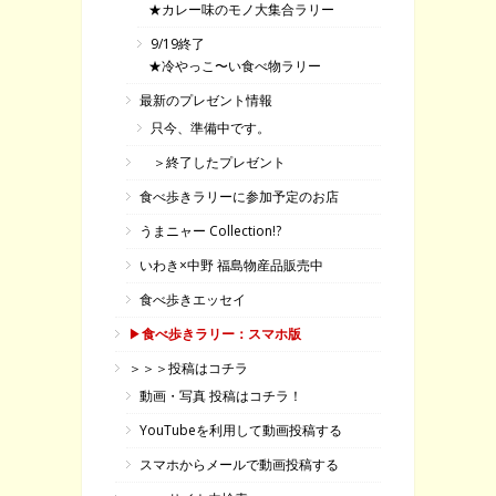
★カレー味のモノ大集合ラリー
9/19終了
★冷やっこ〜い食べ物ラリー
最新のプレゼント情報
只今、準備中です。
＞終了したプレゼント
食べ歩きラリーに参加予定のお店
うまニャー Collection!?
いわき×中野 福島物産品販売中
食べ歩きエッセイ
▶
食べ歩きラリー：スマホ版
＞＞＞投稿はコチラ
動画・写真 投稿はコチラ！
YouTubeを利用して動画投稿する
スマホからメールで動画投稿する