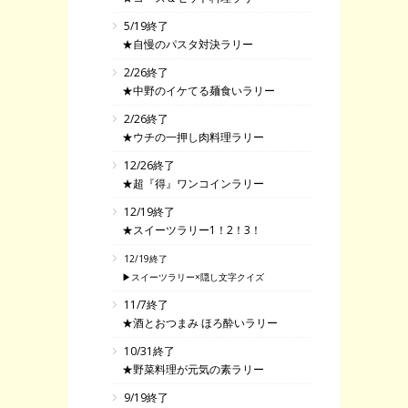
5/19終了
★自慢のパスタ対決ラリー
2/26終了
★中野のイケてる麺食いラリー
2/26終了
★ウチの一押し肉料理ラリー
12/26終了
★超『得』ワンコインラリー
12/19終了
★スイーツラリー1！2！3！
12/19終了
▶スイーツラリー×隠し文字クイズ
11/7終了
★酒とおつまみ ほろ酔いラリー
10/31終了
★野菜料理が元気の素ラリー
9/19終了