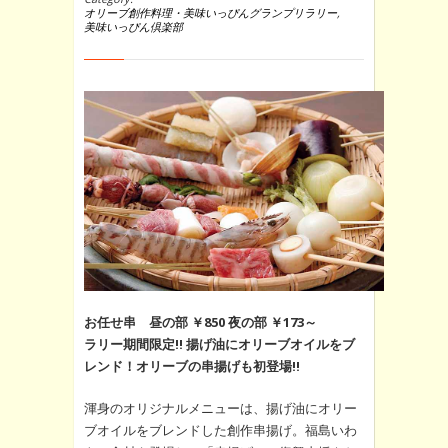
オリーブ創作料理・美味いっぴんグランプリラリー
,
美味いっぴん倶楽部
お任せ串 昼の部 ￥850 夜の部 ￥173～
ラリー期間限定‼ 揚げ油にオリーブオイルをブ
レンド！オリーブの串揚げも初登場‼
渾身のオリジナルメニューは、揚げ油にオリー
ブオイルをブレンドした創作串揚げ。福島いわ