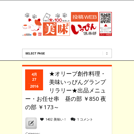
★オリーブ創作料理・
4月
27
美味いっぴんグランプ
2016
リラリー★出品メニュ
ー・お任せ串 昼の部 ￥850 夜
の部 ￥173～
1402 美味い！
1 コメント
Category: