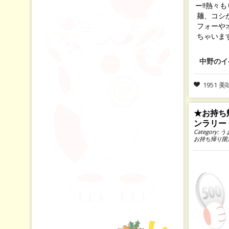
ー!!熱々
麺、コシ
フォーや
ちゃいま
中野のイ
1951 
★お持ち
ンラリー
Category:
うま
お持ち帰り限