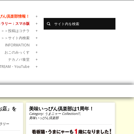
ぴん倶楽部情報！
きラリー：スマホ版
＞＞＞投稿はコチラ
＞＞＞サイト内検索
INFORMATION
おこのみっくす
ナカノバ食堂
TREAM・YouTube
お店」を
美味いっぴん倶楽部は1周年！
Category:
うまニャー Collection!?
,
美味いっぴん倶楽部
ラリー