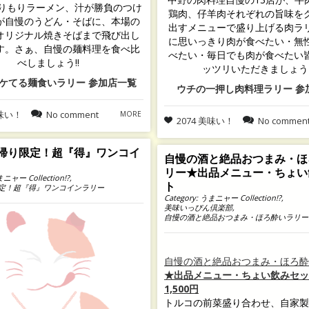
もりもりラーメン、汁が勝負のつけ
鶏肉、仔羊肉それぞれの旨味を
が自慢のうどん・そばに、本場の
出すメニューで盛り上げる肉ラ
オリジナル焼きそばまで飛び出し
に思いっきり肉が食べたい・無
す。さぁ、自慢の麺料理を食べ比
べたい・毎日でも肉が食べたい
べしましょう!!
ッツリいただきましょう
ケてる麺食いラリー 参加店一覧
ウチの一押し肉料理ラリー 参
美味い！
No comment
MORE
2074 美味い！
No commen
帰り限定！超『得』ワンコイ
自慢の酒と絶品おつまみ・ほ
リー★出品メニュー・ちょい
ニャー Collection!?
,
ト
定！超『得』ワンコインラリー
Category:
うまニャー Collection!?
,
美味いっぴん倶楽部
,
自慢の酒と絶品おつまみ・ほろ酔いラリー