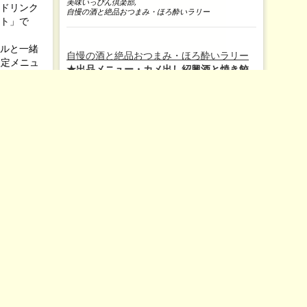
美味いっぴん倶楽部
,
自慢の酒と絶品おつまみ・ほろ酔いラリー
いラリー
ト
パン、ミ
ドリンク
ト」で
ルと一緒
自慢の酒と絶品おつまみ・ほろ酔いラリー
の限定メニュ
★出品メニュー・カメ出し紹興酒と焼き餃
子
ろ酔いラ
640円
アムモル
当店の紹興酒は紹興加飯酒というワンラン
6621 ■月・
ク上の高級酒。紹興酒の苦手な方もハマっ