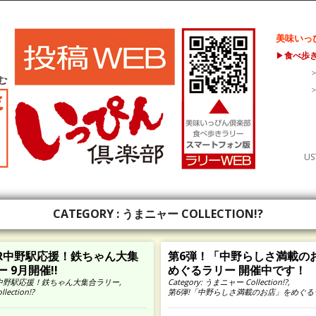
美味いっ
▶
食べ歩
US
CATEGORY : うまニャー COLLECTION!?
「JR中野駅応援！鉄ちゃん大集
第6弾！「中野らしさ満載の
ー 9月開催!!
めぐるラリー 開催中です！
R中野駅応援！鉄ちゃん大集合ラリー
,
Category:
うまニャー Collection!?
,
ection!?
第6弾!「中野らしさ満載のお店」をめぐる