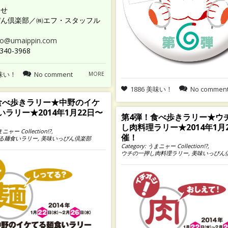
わせ
ぴん倶楽部／㈱エフ・スタッフル
fo@umaippin.com
340-3968
美味い！
No comment
MORE
1886 美味い！
No commen
食べ歩きラリー★中野のイケ
ラリー★2014年1月22日〜
第4弾！食べ歩きラリー★ウ
し肉料理ラリー★2014年1月
ニャー Collection!?
,
催！
る麺食いラリー
,
美味いっぴん倶楽部
Category:
うまニャー Collection!?
,
ウチの一押し肉料理ラリー
,
美味いっぴん