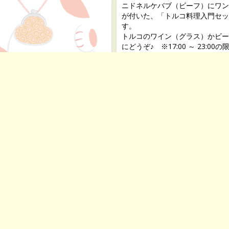
自慢の酒と絶品おつまみ・ほろ酔
★出品メニュー・ちょい飲みセッ
1,500円
トルコの前菜盛り合わせ、自家製
ニドネルケバブ（ビーフ）にワン
が付いた、「トルコ料理入門セッ
す。
トルコのワイン（グラス）かビー
にどうぞ♪ ※17:00 ～ 23:00
ー
自慢の酒と絶品おつまみ・ほ
美味いっぴん倶楽部
リー★出品メニュー・プレミ
メイハーネ オゼリ
ツ生ビールとたぬき豆腐
■中野区上高田5-46-8 ■03-5942-
29日（金）～12月26日（木）