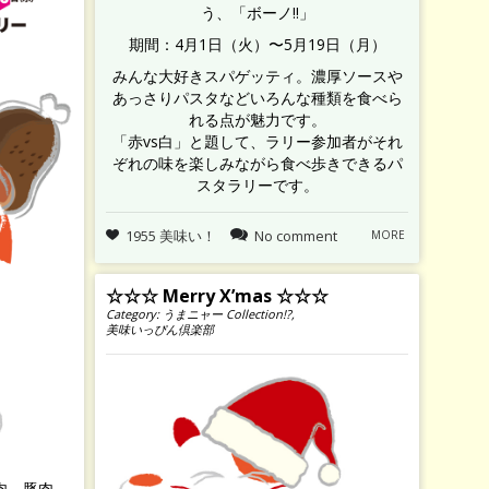
う、「ボーノ!!」
期間：4月1日（火）〜5月19日（月）
みんな大好きスパゲッティ。濃厚ソースや
あっさりパスタなどいろんな種類を食べら
れる点が魅力です。
「赤vs白」と題して、ラリー参加者がそれ
ぞれの味を楽しみながら食べ歩きできるパ
スタラリーです。
1955 美味い！
No comment
MORE
☆☆☆ Merry X’mas ☆☆☆
Category:
うまニャー Collection!?
,
美味いっぴん倶楽部
肉、豚肉、