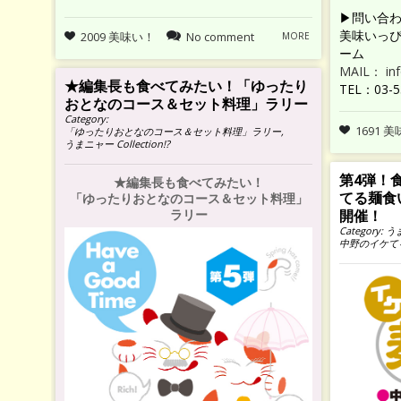
▶問い合
美味いっ
2009 美味い！
No comment
MORE
ーム
MAIL： in
★編集長も食べてみたい！「ゆったり
TEL：03-5
おとなのコース＆セット料理」ラリー
Category:
1691 
「ゆったりおとなのコース＆セット料理」ラリー
,
うまニャー Collection!?
第4弾！
★編集長も食べてみたい！
てる麺食い
「ゆったりおとなのコース＆セット料理」
ラリー
開催！
Category:
うま
中野のイケて