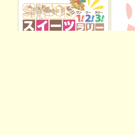
11月22日（金）～12月19日（木）
秋～冬にかけて、あま～い和洋菓子と温か
いお茶のティータイムは至福の時。美味い
っぴんラリー第３弾は、和・洋スイーツラ
リーを実施します！ でも、普通に買うだけ
じゃちょっと物足りない…ということで、
和・洋スイーツを存分に楽しめるよう
に、“お店の人気ナンバー１・２・３セッ
ト”をご提供するラリーです！
■MAP■
中野駅・新中野駅周辺エリア
西武線沿線エリア／都立家政〜野方
西武線沿線エリア／沼袋〜新井薬師前
南エリア／中野富士見町駅・中野新橋駅周
辺
東中野エリア
11月