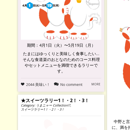
期間：4月1日（火）〜5月19日（月）
たまにはゆっくりと美味しく食事したい…
そんな食道楽のおとなのためのコース料理
やセットメニューを満喫できるラリーで
す。
2044 美味い！
No comment
MORE
★スイーツラリー1！・2！・3！
Category:
うまニャー Collection!?
,
スイーツラリー1！・2！・3！
中野と言
に、満を