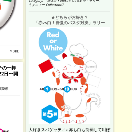
Category:
「赤vs白！自慢のパスタ対決」ラリー
,
うまニャー Collection!?
★どちらがお好き？
「赤vs白！自慢のパスタ対決」ラリー
t
MORE
チの一押
22日〜開
倶楽部
大好きスパゲッティ♪ 赤も白も制覇して叫ぼ