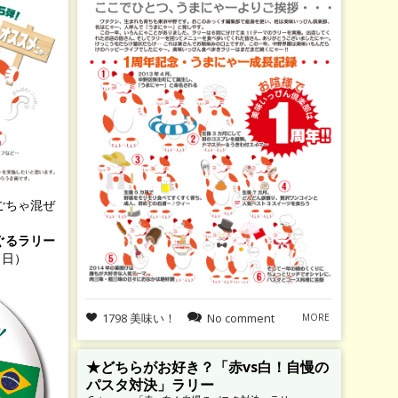
ごちゃ混ぜ
ぐるラリー
（日）
1798 美味い！
No comment
MORE
★どちらがお好き？「赤vs白！自慢の
パスタ対決」ラリー