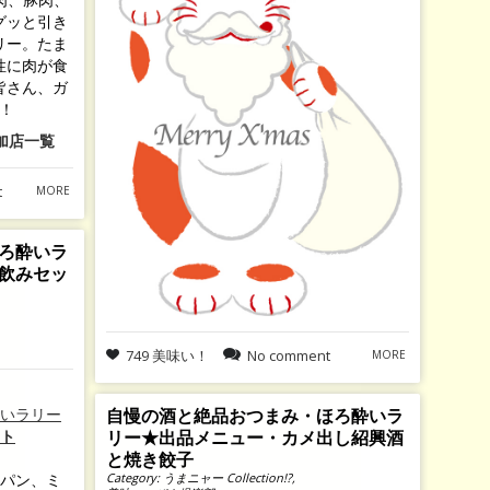
グッと引き
リー。たま
性に肉が食
皆さん、ガ
！
加店一覧
t
MORE
ろ酔いラ
飲みセッ
749 美味い！
No comment
MORE
自慢の酒と絶品おつまみ・ほろ酔いラ
リー★出品メニュー・カメ出し紹興酒
と焼き餃子
Category:
うまニャー Collection!?
,