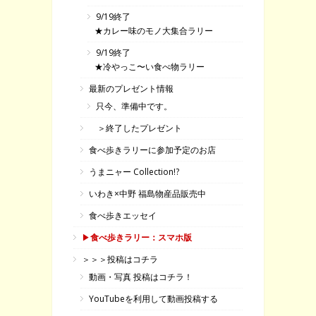
9/19終了
★カレー味のモノ大集合ラリー
9/19終了
★冷やっこ〜い食べ物ラリー
最新のプレゼント情報
只今、準備中です。
＞終了したプレゼント
食べ歩きラリーに参加予定のお店
うまニャー Collection!?
いわき×中野 福島物産品販売中
食べ歩きエッセイ
▶
食べ歩きラリー：スマホ版
＞＞＞投稿はコチラ
動画・写真 投稿はコチラ！
YouTubeを利用して動画投稿する