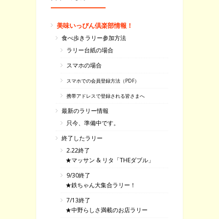
美味いっぴん倶楽部情報！
食べ歩きラリー参加方法
ラリー台紙の場合
スマホの場合
スマホでの会員登録方法（PDF）
携帯アドレスで登録される皆さまへ
最新のラリー情報
只今、準備中です。
終了したラリー
2.22終了
★マッサン & リタ「THEダブル」
9/30終了
★鉄ちゃん大集合ラリー！
7/13終了
★中野らしさ満載のお店ラリー