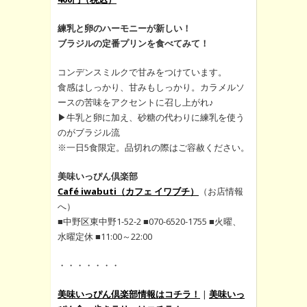
練乳と卵のハーモニーが新しい！
ブラジルの定番プリンを食べてみて！
コンデンスミルクで甘みをつけています。
食感はしっかり、甘みもしっかり。カラメルソ
ースの苦味をアクセントに召し上がれ♪
▶牛乳と卵に加え、砂糖の代わりに練乳を使う
のがブラジル流
※一日5食限定。品切れの際はご容赦ください。
美味いっぴん倶楽部
Café iwabuti（カフェ イワブチ）
（お店情報
へ）
■中野区東中野1-52-2 ■070-6520-1755 ■火曜、
水曜定休 ■11:00～22:00
・・・・・・・
美味いっぴん倶楽部情報はコチラ！
|
美味いっ