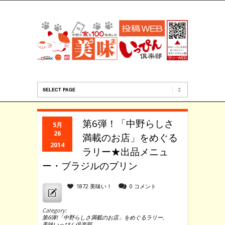
第6弾！「中野らしさ
5月
26
満載のお店」をめぐる
2014
ラリー★出品メニュ
ー・ブラジルのプリン
1872 美味い！
0 コメント
Category:
第6弾!「中野らしさ満載のお店」をめぐるラリー
,
美味いっぴん倶楽部