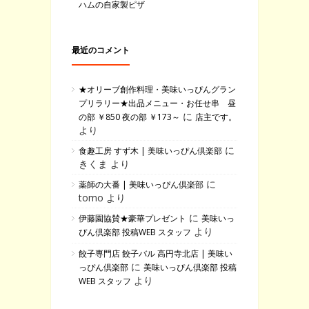
ハムの自家製ピザ
最近のコメント
★オリーブ創作料理・美味いっぴんグラン
プリラリー★出品メニュー・お任せ串 昼
に
の部 ￥850 夜の部 ￥173～
店主です。
より
に
食趣工房 すず木 | 美味いっぴん倶楽部
きくま より
に
薬師の大番 | 美味いっぴん倶楽部
tomo より
に
伊藤園協賛★豪華プレゼント
美味いっ
より
ぴん倶楽部 投稿WEB スタッフ
餃子専門店 餃子バル 高円寺北店 | 美味い
に
っぴん倶楽部
美味いっぴん倶楽部 投稿
より
WEB スタッフ