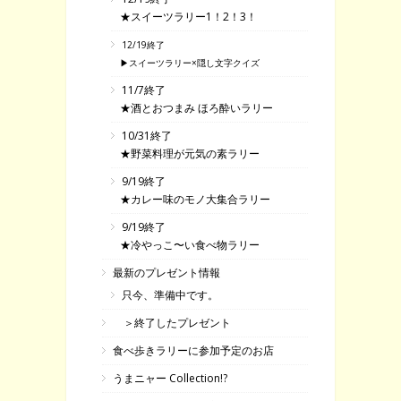
★スイーツラリー1！2！3！
12/19終了
▶スイーツラリー×隠し文字クイズ
11/7終了
★酒とおつまみ ほろ酔いラリー
10/31終了
★野菜料理が元気の素ラリー
9/19終了
★カレー味のモノ大集合ラリー
9/19終了
★冷やっこ〜い食べ物ラリー
最新のプレゼント情報
只今、準備中です。
＞終了したプレゼント
食べ歩きラリーに参加予定のお店
うまニャー Collection!?