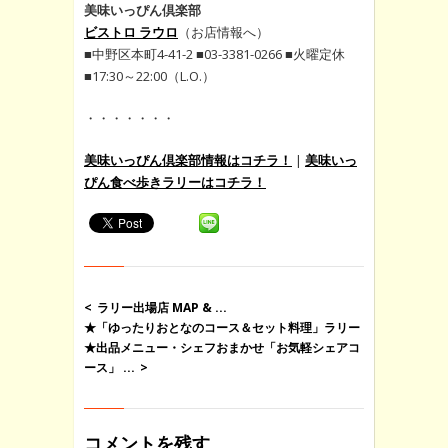
美味いっぴん倶楽部
ビストロ ラウロ
（お店情報へ）
■中野区本町4-41-2 ■03-3381-0266 ■火曜定休
■17:30～22:00（L.O.）
・・・・・・・
美味いっぴん倶楽部情報はコチラ！
|
美味いっ
ぴん食べ歩きラリーはコチラ！
ラリー出場店 MAP & ...
★「ゆったりおとなのコース＆セット料理」ラリー
★出品メニュー・シェフおまかせ「お気軽シェアコ
ース」 ...
コメントを残す