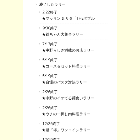
終了したラリー
2.22終了
★マッサン & リタ「THEダブル」
9/30終了
★鉄ちゃん大集合ラリー！
7/13終了
★中野らしさ満載のお店ラリー
5/19終了
★コース＆セット料理ラリー
5/19終了
★自慢のパスタ対決ラリー
2/26終了
★中野のイケてる麺食いラリー
2/26終了
★ウチの一押し肉料理ラリー
12/26終了
★超『得』ワンコインラリー
12/19終了