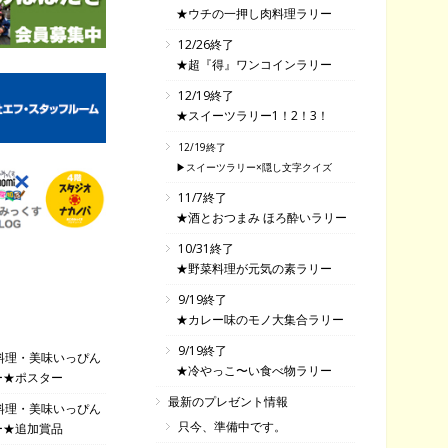
★ウチの一押し肉料理ラリー
12/26終了
★超『得』ワンコインラリー
12/19終了
★スイーツラリー1！2！3！
12/19終了
▶スイーツラリー×隠し文字クイズ
11/7終了
★酒とおつまみ ほろ酔いラリー
10/31終了
★野菜料理が元気の素ラリー
9/19終了
★カレー味のモノ大集合ラリー
9/19終了
料理・美味いっぴん
★冷やっこ〜い食べ物ラリー
ー★ポスター
最新のプレゼント情報
料理・美味いっぴん
只今、準備中です。
ー★追加賞品