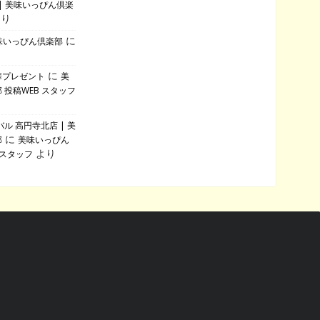
| 美味いっぴん倶楽
より
に
美味いっぴん倶楽部
に
華プレゼント
美
 投稿WEB スタッフ
ル 高円寺北店 | 美
に
部
美味いっぴん
より
 スタッフ