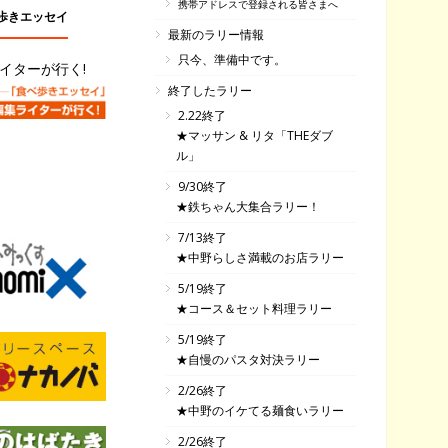
携帯アドレスで登録される皆さまへ
歩きエッセイ
最新のラリー情報
只今、準備中です。
イターが行く!
終了したラリー
2.22終了
★マッサン & リタ「THEダブ
ル」
9/30終了
★鉄ちゃん大集合ラリー！
7/13終了
★中野らしさ満載のお店ラリー
5/19終了
★コース＆セット料理ラリー
5/19終了
★自慢のパスタ対決ラリー
2/26終了
★中野のイケてる麺食いラリー
2/26終了