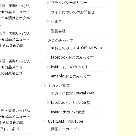
プライバシーポリシー
料理・美味いっぴん
ー★出品メニュー・
サイトについてのお問合せ
オイル漬けとホタル
ヘルプ
え
運営会社
料理・美味いっぴん
ー★出品メニュー・
おこのみっくす
￥850 夜の部
★おこのみっくす Official Web
facebook おこのみっくす
料理・美味いっぴん
twitter おこのみっくす
ー★出品メニュー・
ムの自家製ピザ
ameblo おこのみっくす
ナカノバ食堂
ナカノバ食堂 Official Web
facebook ナカノバ食堂
料理・美味いっぴん
twitter ナカノバ食堂
ー★出品メニュー・
USTREAM・YouTube
￥850 夜の部
より
です。
動画アーカイブス