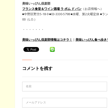
美味いっぴん倶楽部
フランス食堂＆ワイン酒場 ラ ポム ド パン
（お店情報へ）
■中野区野方5-18-9 ■03-3330-5798 ■水曜、第2火曜定休 ■ラン
00（L.O.）
・・・・・・・
美味いっぴん倶楽部情報はコチラ！
|
美味いっぴん食べ歩き
コメントを残す
名前
メールアドレス