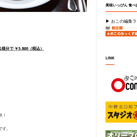
美味いっぴん 食べ
▶ おこの編集ラ
分で ￥5,800（税込）
LINK
供！
です。