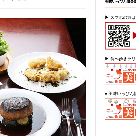
美味いっぴん倶楽
▶ スマホの方
▶ 食べ歩きラ
● 美味いっぴん