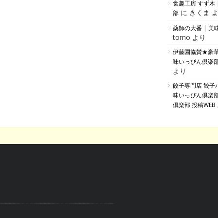
食趣工房 すず木 
に きくま 
部
薬師の大番 | 
tomo より
伊藤園協賛★豪
味いっぴん倶楽部
より
餃子専門店 餃子バ
味いっぴん倶楽
倶楽部 投稿WEB