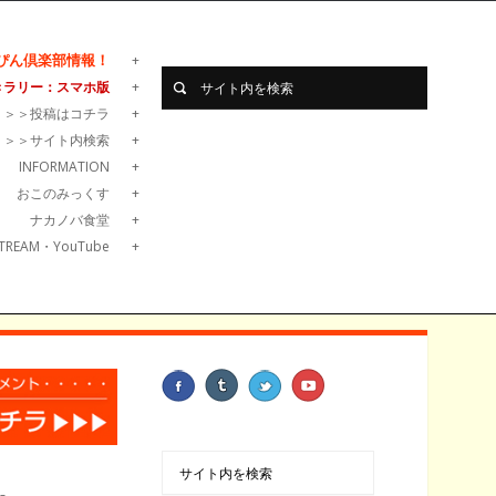
ぴん倶楽部情報！
きラリー：スマホ版
＞＞＞投稿はコチラ
＞＞＞サイト内検索
INFORMATION
おこのみっくす
ナカノバ食堂
TREAM・YouTube