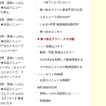
＞終了したプレゼント
料理・美味いっぴん
ー★出品メニュー・
食べ歩きラリーに参加予定のお店
グロ和え
うまニャー Collection!?
料理・美味いっぴん
ー★出品メニュー・
いわき×中野 福島物産品販売中
食べ歩きエッセイ
料理・美味いっぴん
▶
食べ歩きラリー：スマホ版
ー★出品メニュー・
製アボカドオリーブ
＞＞＞投稿はコチラ
ッシュバーガー
動画・写真 投稿はコチラ！
料理・美味いっぴん
YouTubeを利用して動画投稿する
ー★出品メニュー・
スマホからメールで動画投稿する
オリーヴォ（オリーブ
タコとオリーブ、フ
＞＞＞サイト内検索
のラグーソースで
お店やメニューを検索!!!
料理・美味いっぴん
INFORMATION
ー★出品メニュー・
美味いっぴん倶楽部とは・・・
ーブとアンチョビの
／【ディナー】豚肩
利用規約
ドのピカタ