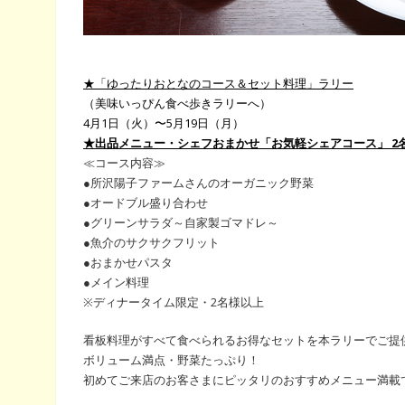
★「ゆったりおとなのコース＆セット料理」ラリー
（美味いっぴん食べ歩きラリーへ）
4月1日（火）〜5月19日（月）
★出品メニュー・シェフおまかせ「お気軽シェアコース」 2名様
≪コース内容≫
●所沢陽子ファームさんのオーガニック野菜
●オードブル盛り合わせ
●グリーンサラダ～自家製ゴマドレ～
●魚介のサクサクフリット
●おまかせパスタ
●メイン料理
※ディナータイム限定・2名様以上
看板料理がすべて食べられるお得なセットを本ラリーでご提
ボリューム満点・野菜たっぷり！
初めてご来店のお客さまにピッタリのおすすめメニュー満載