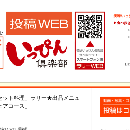
美味いっ
▶
食べ歩
US
セット料理」ラリー★出品メニュ
ェアコース」
美味いっぴん倶楽部