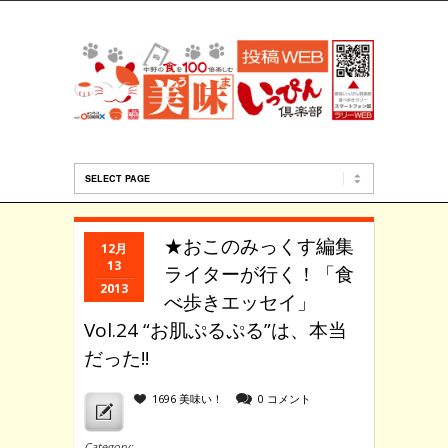
★おこのみっくす編集
12月
13
ライターが行く！「食
2013
べ歩きエッセイ」
Vol.24 “お肌ぷるぷる”は、本当
だった!!
1696 美味い！
0 コメント
Category: