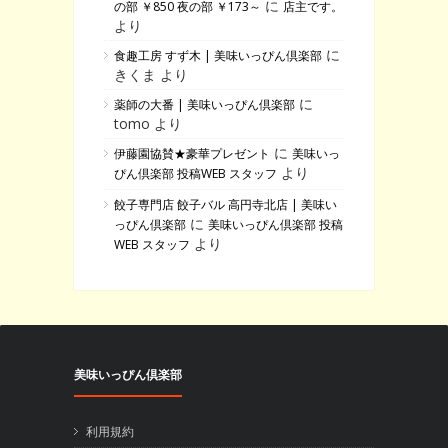
に
の部 ￥850 夜の部 ￥173～
店主です。
より
に
食趣工房 すず木 | 美味いっぴん倶楽部
きくま より
に
薬師の大番 | 美味いっぴん倶楽部
tomo より
に
伊藤園協賛★豪華プレゼント
美味いっ
より
ぴん倶楽部 投稿WEB スタッフ
餃子専門店 餃子バル 高円寺北店 | 美味い
に
っぴん倶楽部
美味いっぴん倶楽部 投稿
より
WEB スタッフ
美味いっぴん倶楽部
利用規約