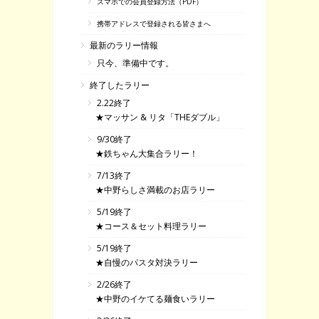
スマホでの会員登録方法（PDF）
携帯アドレスで登録される皆さまへ
最新のラリー情報
只今、準備中です。
終了したラリー
2.22終了
★マッサン & リタ「THEダブル」
9/30終了
★鉄ちゃん大集合ラリー！
7/13終了
★中野らしさ満載のお店ラリー
5/19終了
★コース＆セット料理ラリー
5/19終了
★自慢のパスタ対決ラリー
2/26終了
★中野のイケてる麺食いラリー