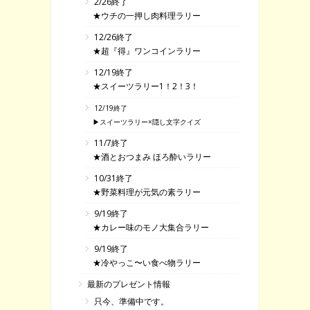
2/26終了
★ウチの一押し肉料理ラリー
12/26終了
★超『得』ワンコインラリー
12/19終了
★スイーツラリー1！2！3！
12/19終了
▶スイーツラリー×隠し文字クイズ
11/7終了
★酒とおつまみ ほろ酔いラリー
10/31終了
★野菜料理が元気の素ラリー
9/19終了
★カレー味のモノ大集合ラリー
9/19終了
★冷やっこ〜い食べ物ラリー
最新のプレゼント情報
只今、準備中です。