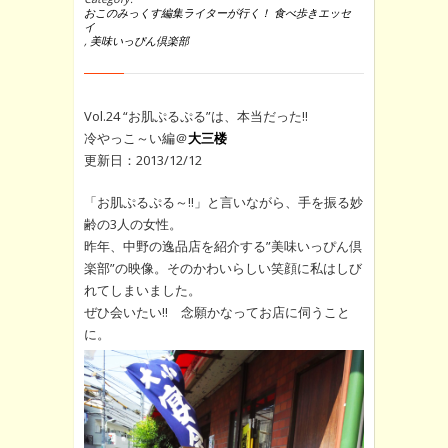
おこのみっくす編集ライターが行く！ 食べ歩きエッセ
イ
,
美味いっぴん倶楽部
Vol.24 “お肌ぷるぷる”は、本当だった!!
冷やっこ～い編＠
大三楼
更新日：2013/12/12
「お肌ぷるぷる～!!」と言いながら、手を振る妙
齢の3人の女性。
昨年、中野の逸品店を紹介する”美味いっぴん倶
楽部”の映像。そのかわいらしい笑顔に私はしび
れてしまいました。
ぜひ会いたい!! 念願かなってお店に伺うこと
に。