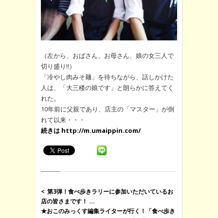
（左から、おばさん、お母さん、娘の女三人で
切り盛り!!）
「冷やし肉みそ麺」を待ちながら、話しかけた
人は、「大三楼の娘です」と朗らかに答えてく
れた。
10年前に父親であり、店主の「マスター」が倒
れて以来・・・
続きは http://m.umaippin.com/
第3弾！食べ歩きラリーに参加いただいているお
店の皆さまです！ ...
★おこのみっくす編集ライターが行く！「食べ歩き