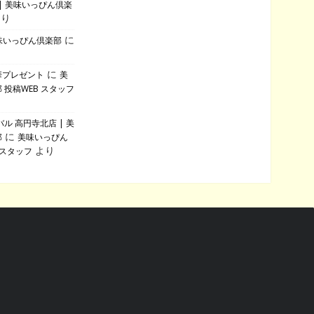
| 美味いっぴん倶楽
より
に
美味いっぴん倶楽部
に
華プレゼント
美
 投稿WEB スタッフ
ル 高円寺北店 | 美
に
部
美味いっぴん
より
 スタッフ