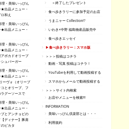
＞終了したプレゼント
料理・美味いっぴん
ー★出品メニュー・
食べ歩きラリーに参加予定のお店
グロ和え
うまニャー Collection!?
料理・美味いっぴん
ー★出品メニュー・
いわき×中野 福島物産品販売中
食べ歩きエッセイ
料理・美味いっぴん
▶
食べ歩きラリー：スマホ版
ー★出品メニュー・
製アボカドオリーブ
＞＞＞投稿はコチラ
ッシュバーガー
動画・写真 投稿はコチラ！
料理・美味いっぴん
YouTubeを利用して動画投稿する
ー★出品メニュー・
スマホからメールで動画投稿する
オリーヴォ（オリーブ
タコとオリーブ、フ
＞＞＞サイト内検索
のラグーソースで
お店やメニューを検索!!!
料理・美味いっぴん
INFORMATION
ー★出品メニュー・
美味いっぴん倶楽部とは・・・
ーブとアンチョビの
／【ディナー】豚肩
利用規約
ドのピカタ