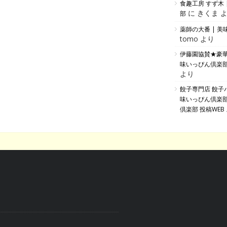
食趣工房 すず木 
に きくま 
部
薬師の大番 | 
tomo より
伊藤園協賛★豪
味いっぴん倶楽部
より
餃子専門店 餃子バ
味いっぴん倶楽
倶楽部 投稿WEB