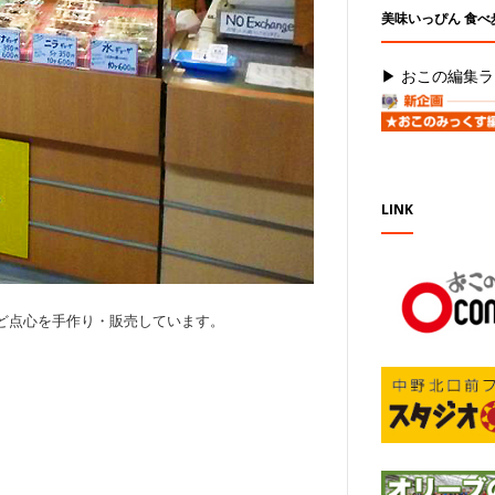
美味いっぴん 食べ
▶ おこの編集ラ
LINK
ど点心を手作り・販売しています。