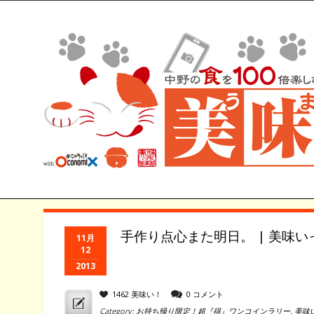
手作り点心また明日。 | 美味
11月
12
2013
1462 美味い！
0 コメント
Category:
お持ち帰り限定！超『得』ワンコインラリー
,
美味