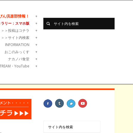
ぴん倶楽部情報！
きラリー：スマホ版
＞＞＞投稿はコチラ
＞＞＞サイト内検索
INFORMATION
おこのみっくす
ナカノバ食堂
TREAM・YouTube