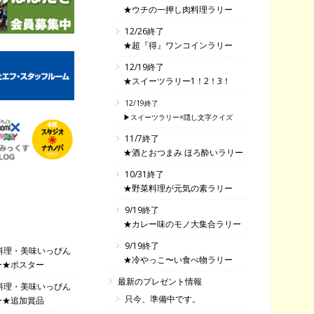
★ウチの一押し肉料理ラリー
12/26終了
★超『得』ワンコインラリー
12/19終了
★スイーツラリー1！2！3！
12/19終了
▶スイーツラリー×隠し文字クイズ
11/7終了
★酒とおつまみ ほろ酔いラリー
10/31終了
★野菜料理が元気の素ラリー
9/19終了
★カレー味のモノ大集合ラリー
9/19終了
料理・美味いっぴん
★冷やっこ〜い食べ物ラリー
ー★ポスター
最新のプレゼント情報
料理・美味いっぴん
只今、準備中です。
ー★追加賞品