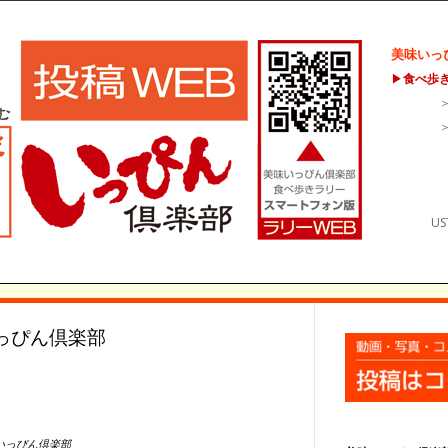
美味いっ
▶
食べ歩
US
いっぴん倶楽部
いっぴん倶楽部