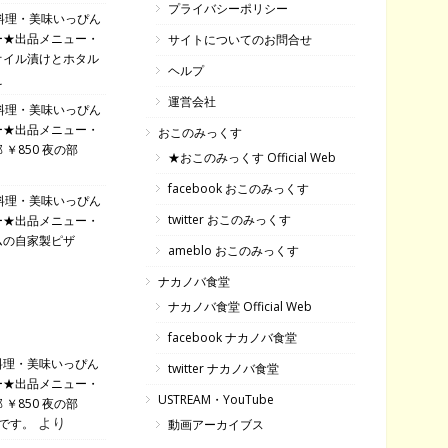
プライバシーポリシー
料理・美味いっぴん
ー★出品メニュー・
サイトについてのお問合せ
オイル漬けとホタル
ヘルプ
え
運営会社
料理・美味いっぴん
ー★出品メニュー・
おこのみっくす
￥850 夜の部
★おこのみっくす Official Web
facebook おこのみっくす
料理・美味いっぴん
twitter おこのみっくす
ー★出品メニュー・
ムの自家製ピザ
ameblo おこのみっくす
ナカノバ食堂
ナカノバ食堂 Official Web
facebook ナカノバ食堂
料理・美味いっぴん
twitter ナカノバ食堂
ー★出品メニュー・
USTREAM・YouTube
￥850 夜の部
より
です。
動画アーカイブス