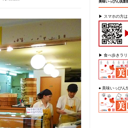
美味いっぴん倶楽
▶ スマホの方
▶ 食べ歩きラ
● 美味いっぴん