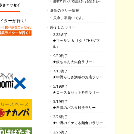
携帯アドレスで登録される皆さまへ
歩きエッセイ
最新のラリー情報
只今、準備中です。
イターが行く!
終了したラリー
2.22終了
★マッサン & リタ「THEダブ
ル」
9/30終了
★鉄ちゃん大集合ラリー！
7/13終了
★中野らしさ満載のお店ラリー
5/19終了
★コース＆セット料理ラリー
5/19終了
★自慢のパスタ対決ラリー
2/26終了
★中野のイケてる麺食いラリー
2/26終了