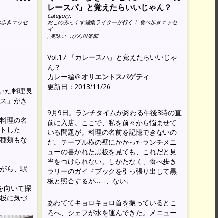
レースパ」と覚えたらいいじゃん？
Category:
べ歩きエッセ
おこのみっくす編集ライターが行く！ 食べ歩きエッセ
イ
,
美味いっぴん倶楽部
う
Vol.17 「カレースパ」と覚えたらいいじゃ
ん？
カレー編＠
オリエントスパゲティ
更新日：2013/11/26
磨いた料理長
ス」がき
9月9日。ランチタイムが終わる午後3時の直
料理の名
前に入店。ここで、私を前々から悩ませて
トした
いる問題が。料理の名前を記憶できないの
種類もな
だ。テーブル横の壁にかかったランチメニ
ューの書かれた黒板を見ても、これだと見
当をつけられない。しかたなく、食べ歩き
がら、駅
ラリーのガイドブックを引っ張り出して黒
板と照合するが……、ない。
を向いて探
板に気づ
あわててキョロキョロ首を振っているとこ
ろへ、シェフが水を運んできた。メニュー