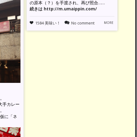
の原本（？）を手渡され、再び照合……
続きは http://m.umaippin.com/
1584 美味い！
No comment
MORE
。
大手カレー
。
仮に「ネ