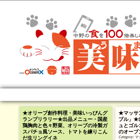
★オリーブ創作料理・美味いっぴんグ
★マッサン
ランプリラリー★出品メニュー・国産
ブル」★
鶏胸肉と色々野菜、オリーブの冷製ガ
ュとゴル
スパチョ風ソース、トマトを練りこん
のオーブ
だ生リングイネ
Category:
マ