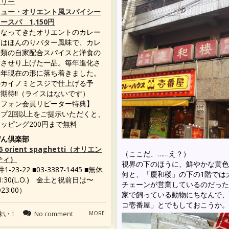
ラリー
ニュー・オリエント風スパイシー
ースパ 1,150円
となってきたオリエントのカレー
麺はほんのりバター風味で、カレ
種類の自家配合スパイスと洋食の
合させり上げた一品。毎年進化さ
数年現在の形に落ち着きました。
のカイノミとスジで仕上げる予
期待!!（ライスはないです）
トフォン会員リピーター特典】
プ2回以上をご提示いただくと、
ッピング200円まで無料
ぴん倶楽部
86 orient spaghetti（オリエン
（ここだ、……え？）
ティ）
視界の下のほうに、鮮やかな黄色
-23-22 ■03-3387-1445 ■無休
何と、「慶和楼」の下の1階では
21:30(L.O.) 金土と祝前日は〜
チェーンが営業しているのだった
O23:00）
家で飼っている動物にちなんで、
コ壱番屋」とでもしておこうか。
美味い！
No comment
MORE