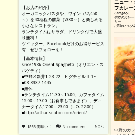
ニュー・
【お店の紹介】
フカレー
オーガニックパスタや、ワイン（\2,450
Category:
中野のカレー
～）を40種程の前菜（\380～）と楽しめる
リー
小さなレストラン。
,
美味いっぴ
ランチタイムはサラダ、ドリンク付で大盛
り無料！
ツイッター、Facebookだけのお得サービス
有！ぜひフォローを！
【基本情報】
since1986 Orient Spaghetti（オリエントス
パゲティ）
■中野区新井1-23-22 ヒグチビルⅡ 1F
■03-3387-1445
■無休
■ランチタイム11:30～15:00、カフェタイム
15:00～17:00（お食事もできます）、ディ
ナータイム17:00～23:00（L.O. 22:00）
■
http://arthur-seaton.com/orient/
1866 美味い！
No comment
MORE
中野のカ