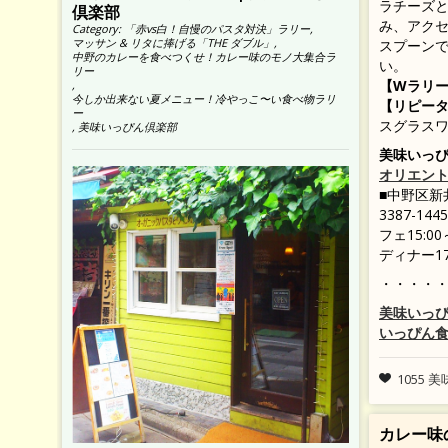
ラチーズ
倶楽部
み、アク
Category:
「赤vs白！自慢のパスタ対決」ラリー
,
マッサン & リタに捧げる「THE ダブル」
,
スプーン
中野のカレーを食べつくせ！カレー味のモノ大集合ラ
い。
リー
【Wラリ
,
今しか出来ない夏メニュー！冷やっこ〜い食べ物ラリ
【リピー
ー
スグラス
,
美味いっぴん倶楽部
美味いっ
オリエン
■中野区新井1
3387-14
フェ15:0
ディナー17:
・・・・
美味いっ
いっぴん
1055 
カレー味