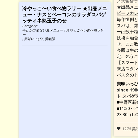
ノ大集合
★出品メ
冷やっこ〜い食べ物ラリー ★出品メニ
ビーフカレ
ュー・ナスとベーコンのサラダスパゲ
毎年恒例
ッティ半熟玉子のせ
スパは、
Category:
今しか出来ない夏メニュー！冷やっこ〜い食べ物ラリ
ーは数十
ー
技術を融
,
美味いっぴん倶楽部
せ、ここ
今回は牛
定。乞うご
【スマー
来店スタン
パスタのト
美味いっ
since 19
ト スパゲ
■中野区新井1
■11:30～
23:30（L.
1276 