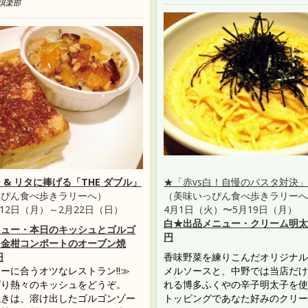
倶楽部
 & リタに捧げる「THE ダブル」
★「赤vs白！自慢のパスタ対決
っぴん食べ歩きラリーへ）
（美味いっぴん食べ歩きラリーへ
月12日（月）～2月22日（日）
4月1日（火）〜5月19日（月）
白★出品メニュー・クリーム明太子
ニュー・本日のキッシュとゴルゴ
円
と金柑コンポートのオーブン焼
円
香味野菜を練りこんだオリジナル
ーに合うオツなレストラン!!≫
メルソースと、中野では当店だけ
ぱり熱々のキッシュをどうぞ。
れる博多ふくやの辛子明太子を使
焼きは、溶け出したゴルゴンゾー
トッピングであなた好みのクリー