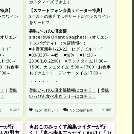
カスタマイズできます！
特典】
【スマートフォン会員リピーター特典】
ラスワイン
3回以上の来店で…デザートorグラスワイン
をサービス
美味いっぴん倶楽部
ti（オリエン
since1986 Orient Spaghetti（オリエン
トスパゲティ）
（お店情報へ）
Ⅱ 1F
■中野区新井1-23-22 ヒグチビルⅡ 1F
0～
■03-3387-1445 ■無休 ■11:30～
ム11:30～
23:00(L.O.22:00) ※ランチタイム11:30～
:00（お食事
15:00、カフェタイム15:00～17:00（お食事
:00～
もできます）、ディナータイム17:00～
・・・・・・・
！
|
美味
美味いっぴん倶楽部情報はコチラ！
|
美味
！
いっぴん食べ歩きラリーはコチラ！
t
1261 美味い！
No comment
MORE
MORE
ーが行
★おこのみっくす編集ライターが行
20 野方
く！「食べ歩きエッセイ」Vol.17 「カ