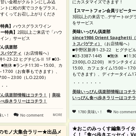
と甘い金柑がクルトンにしみ込
にカスタマイズできます！
セントに松の実でコクをプラス。
【スマートフォン会員リピーター
ですくってお召し上がりくださ
3回以上の来店で…デザートorグ
をサービス
ー特典】
ハウスグラスワイン
美味いっぴん倶楽部
ター特典】
2回以上ご来店で「ハウ
since1986 Orient Spaghet
ワイン」サービス
トスパゲティ）
（お店情報へ）
ぴん倶楽部
■中野区新井1-23-22 ヒグチビル
トスパゲティ
（お店情報へ）
■03-3387-1445 ■無休 ■11:3
-23-22 ヒグチビルⅡ 1F ■03-
23:00(L.O.22:00) ※ランチタイ
45 ■無休 ■ランチ11:30～15:00、カ
15:00、カフェタイム15:00～17
0～17:00（お食事もできます）、
もできます）、ディナータイム17
00～23:00（L.O.22:00）
・・・・・・・
・・・
美味いっぴん倶楽部情報はコチラ
ぴん倶楽部情報はコチラ！
|
美味
いっぴん食べ歩きラリーはコチラ
食べ歩きラリーはコチラ！
1780 美味い！
No commen
美味い！
No comment
MORE
★おこのみっくす編集ライタ
のモノ大集合ラリー★出品メ
く！「食べ歩きエッセイ」Vol.