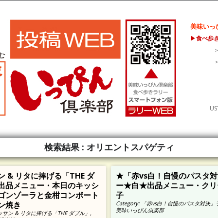
美味いっ
▶
食べ歩
US
検索結果 :
オリエントスパゲティ
 & リタに捧げる「THE ダ
★「赤vs白！自慢のパスタ
出品メニュー・本日のキッシ
ー★白★出品メニュー・クリ
ゴンゾーラと金柑コンポート
子
ン焼き
Category:
「赤vs白！自慢のパスタ対決」
美味いっぴん倶楽部
ッサン & リタに捧げる「THE ダブル」
,