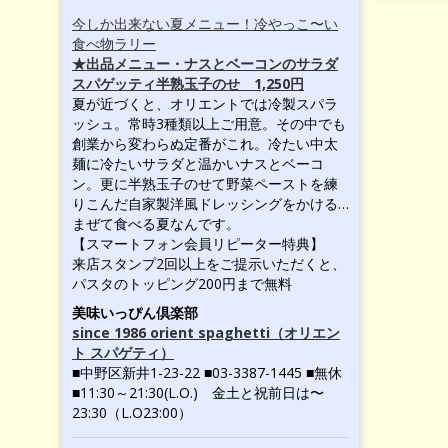
今しか出来ない夏メニュー！冷やっこ〜い
食べ物ラリー
★出品メニュー・ナスとベーコンのサラダ
スパゲッティ半熟玉子のせ 1,250円
夏が近づくと、オリエントでは冷製スパラ
ッシュ。常時3種類以上ご用意。その中でも
創業から変わらぬ定番がこれ。冷たい中太
麺に冷たいサラダと温かいナスとベーコ
ン。更に半熟玉子のせて野菜ペーストを練
りこんだ自家製洋風ドレッシングをかける…
まぜて食べる夏なんです。
【スマートフォン会員リピーター特典】
来店スタンプ2回以上をご提示いただくと、
パスタのトッピング200円まで無料
美味いっぴん倶楽部
since 1986 orient spaghetti（オリエン
ト スパゲティ）
■中野区新井1-23-22 ■03-3387-1445 ■無休
■11:30～21:30(L.O.) 金土と祝前日は〜
23:30（L.O23:00）