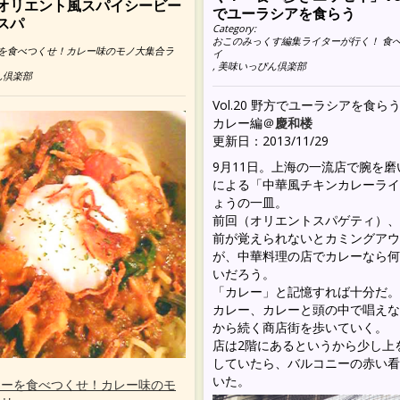
オリエント風スパイシービー
でユーラシアを食らう
スパ
Category:
おこのみっくす編集ライターが行く！ 食
を食べつくせ！カレー味のモノ大集合ラ
イ
,
美味いっぴん倶楽部
ん倶楽部
Vol.20 野方でユーラシアを食ら
カレー編＠
慶和楼
更新日：2013/11/29
9月11日。上海の一流店で腕を
による「中華風チキンカレーライ
ょうの一皿。
前回（オリエントスパゲティ）、
前が覚えられないとカミングアウ
が、中華料理の店でカレーなら何
いだろう。
「カレー」と記憶すれば十分だ。
カレー、カレーと頭の中で唱えな
から続く商店街を歩いていく。
店は2階にあるというから少し上
していたら、バルコニーの赤い看
いた。
レーを食べつくせ！カレー味のモ