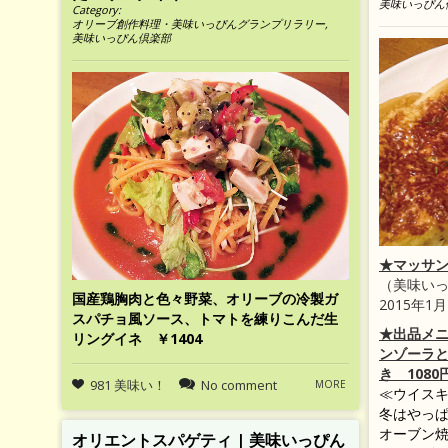
美味いっぴん
Category:
オリーブ創作料理・美味いっぴんグランプリラリー
,
美味いっぴん倶楽部
★マッサン
（美味い
国産鶏胸肉と色々野菜、オリーブの冷製ガ
2015年1
スパチョ風ソース、トマトを練りこんだ生
★出品メ
リングイネ ￥1404
ンゾーラ
き 1080
981 美味い！
No comment
MORE
≪ウイスキ
冬はやっ
オーブン
オリエントスパゲティ | 美味いっぴん