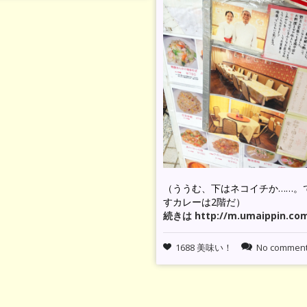
（ううむ、下はネコイチか……。
すカレーは2階だ）
続きは http://m.umaippin.co
1688 美味い！
No commen