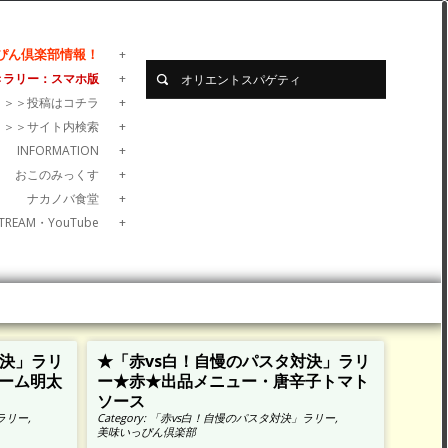
ぴん倶楽部情報！
きラリー：スマホ版
＞＞＞投稿はコチラ
＞＞＞サイト内検索
INFORMATION
おこのみっくす
ナカノバ食堂
TREAM・YouTube
対決」ラリ
★「赤vs白！自慢のパスタ対決」ラリ
ーム明太
ー★赤★出品メニュー・唐辛子トマト
ソース
ラリー
,
Category:
「赤vs白！自慢のパスタ対決」ラリー
,
美味いっぴん倶楽部