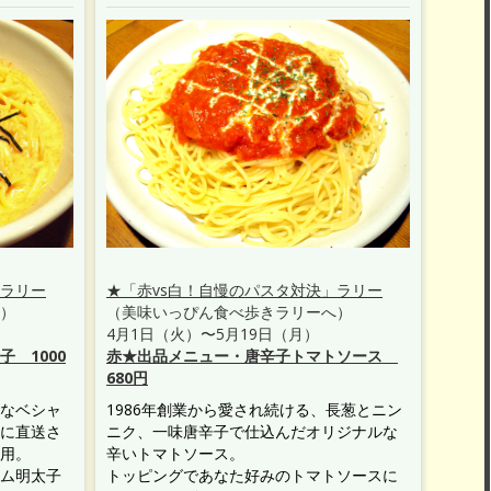
」ラリー
★「赤vs白！自慢のパスタ対決」ラリー
）
（美味いっぴん食べ歩きラリーへ）
4月1日（火）〜5月19日（月）
 1000
赤★出品メニュー・唐辛子トマトソース
680円
なベシャ
1986年創業から愛され続ける、長葱とニン
に直送さ
ニク、一味唐辛子で仕込んだオリジナルな
用。
辛いトマトソース。
ム明太子
トッピングであなた好みのトマトソースに