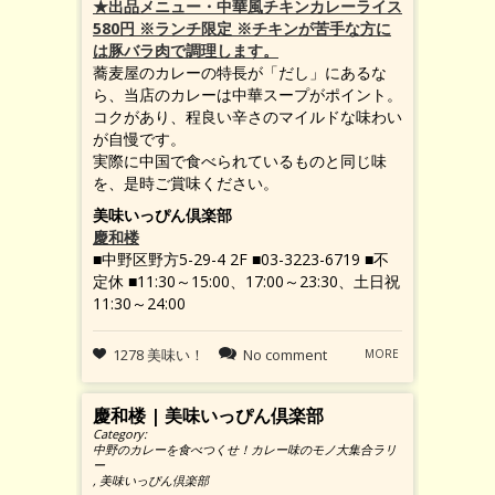
★出品メニュー・中華風チキンカレーライス
580円 ※ランチ限定 ※チキンが苦手な方に
は豚バラ肉で調理します。
蕎麦屋のカレーの特長が「だし」にあるな
ら、当店のカレーは中華スープがポイント。
コクがあり、程良い辛さのマイルドな味わい
が自慢です。
実際に中国で食べられているものと同じ味
を、是時ご賞味ください。
美味いっぴん倶楽部
慶和楼
■中野区野方5-29-4 2F ■03-3223-6719 ■不
定休 ■11:30～15:00、17:00～23:30、土日祝
11:30～24:00
1278 美味い！
No comment
MORE
慶和楼 | 美味いっぴん倶楽部
Category:
中野のカレーを食べつくせ！カレー味のモノ大集合ラリ
ー
,
美味いっぴん倶楽部