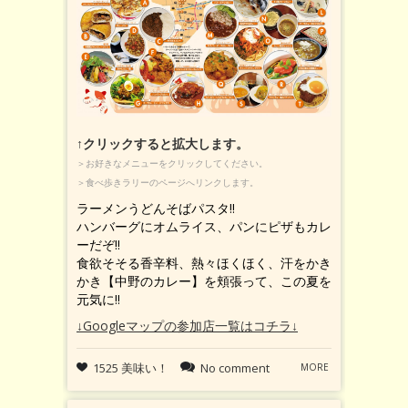
↑クリックすると拡大します。
＞お好きなメニューをクリックしてください。
＞食べ歩きラリーのページへリンクします。
ラーメンうどんそばパスタ!!
ハンバーグにオムライス、パンにピザもカレ
ーだぞ!!
食欲そそる香辛料、熱々ほくほく、汗をかき
かき【中野のカレー】を頬張って、この夏を
元気に!!
↓Googleマップの参加店一覧はコチラ↓
1525 美味い！
No comment
MORE