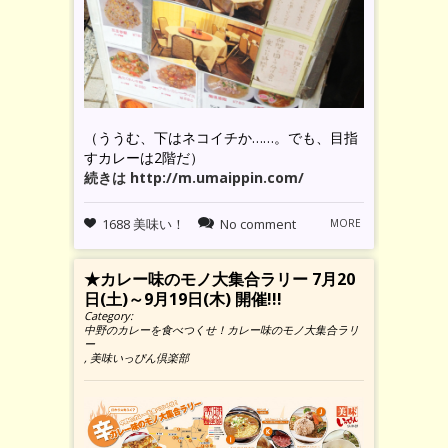
（ううむ、下はネコイチか……。でも、目指
すカレーは2階だ）
続きは http://m.umaippin.com/
1688 美味い！
No comment
MORE
★カレー味のモノ大集合ラリー 7月20
日(土)～9月19日(木) 開催!!!
Category:
中野のカレーを食べつくせ！カレー味のモノ大集合ラリ
ー
,
美味いっぴん倶楽部